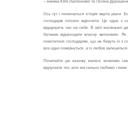
– книжка Юлії Лактіонової та Поліни Дорошенк
Ось тут і починається історія варта уваги. Б
господарів поїхати відпочити. Це одна з с
відшукують час на себе. В світі маленької
батькам віднаходити власну автономію. Як 
помститися господарям, що не беруть їх з со
все одно повернуться, а їх любов залишиться
Почитайте цю казочку малечі, можливо са
відпускати тих, кого ми сильно любимо і яки