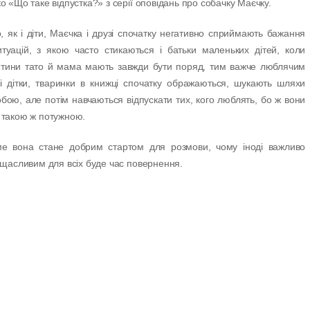
о «Що таке відпустка?» з серії оповідань про собачку Маєчку.
о, як і діти, Маєчка і друзі спочатку негативно сприймають бажання
итуацій, з якою часто стикаються і батьки маленьких дітей, коли
 дитини тато й мама мають завжди бути поряд, тим важче люблячим
і дітки, тваринки в книжці спочатку ображаються, шукають шляхи
бою, але потім навчаються відпускати тих, кого люблять, бо ж вони
 такою ж потужною.
ме вона стане добрим стартом для розмови, чому іноді важливо
м щасливим для всіх буде час повернення.