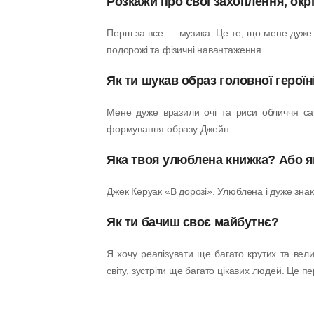
Розкажи про свої захоплення, ок
Перш за все — музика. Це те, що мене дуже на
подорожі та фізичні навантаження.
Як ти шукав образ головної героїн
Мене дуже вразили очі та риси обличчя сам
формування образу Джейн.
Яка твоя улюблена книжка? Або як
Джек Керуак «В дорозі». Улюблена і дуже зна
Як ти бачиш своє майбутнє?
Я хочу реалізувати ще багато крутих та вели
світу, зустріти ще багато цікавих людей. Це п