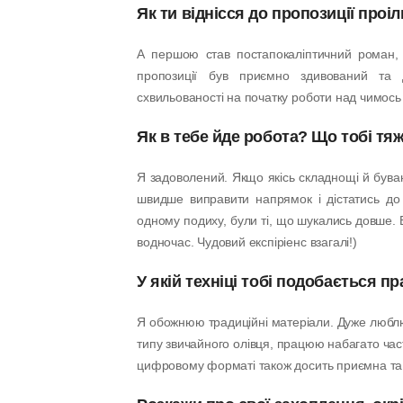
Як ти віднісся до пропозиції про
А першою став постапокаліптичний роман, я
пропозиції був приємно здивований та 
схвильованості на початку роботи над чимось
Як в тебе йде робота? Що тобі тяж
Я задоволений. Якщо якісь складнощі й бува
швидше виправити напрямок і дістатись до 
одному подиху, були ті, що шукались довше.
водночас. Чудовий експіріенс взагалі!)
У якій техніці тобі подобається п
Я обожнюю традиційні матеріали. Дуже любл
типу звичайного олівця, працюю набагато час
цифровому форматі також досить приємна та 