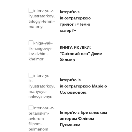
Інтерв'ю з
ілюстраторкою
трилогії «Темні
матерії»
КНИГА ЯК ЛІКИ:
"Сніговий лев" Джим
Хелмор
Інтерв'ю із
ілюстраторкою Марією
Соловйовою.
Інтерв'ю з британським
автором Філіпом
Пулманом