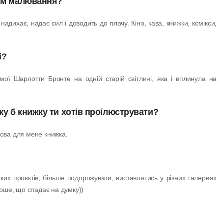
рім малювання?
дихає, надає сил і доводить до плачу. Кіно, кава, книжки, комікси,
і?
ої Шарлотти Бронте на одній старій світлині, яка і вплинула на
у б книжку ти хотів проілюструвати?
кова для мене книжка.
ких проєктів, більше подорожувати, виставлятись у різних галереях
ерше, що спадає на думку))