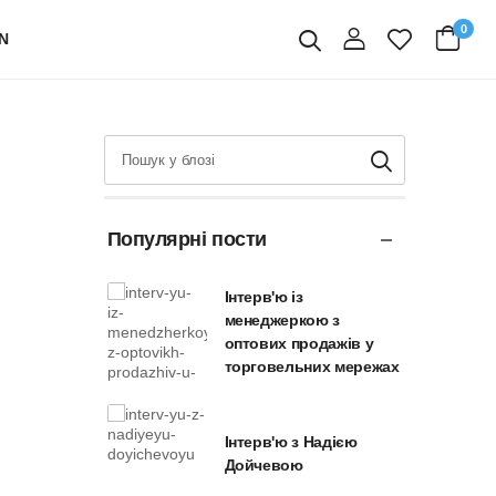
0
N
вхід
Пошук
Популярні пости
Інтерв'ю із
менеджеркою з
оптових продажів у
торговельних мережах
Інтерв'ю з Надією
Дойчевою