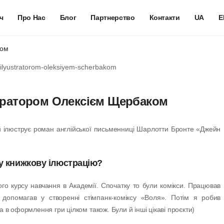
ч
Про Нас
Блог
Партнерство
Контакти
UA
E
ком
стратором Олексієм Щербаком
й ілюструє роман англійської письменниці Шарлотти Бронте «Джейн
 у книжкову ілюстрацію?
го курсу навчання в Академії. Спочатку то були комікси. Працював
, допомагав у створенні стімпанк-коміксу «Воля». Потім я робив
та в оформлення гри цілком також. Були й інші цікаві проєкти)