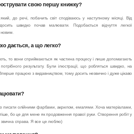
ілюструвати свою першу книжку?
кий, до речі, побачить світ сподіваюсь у наступному місяці. Від
досить швидко почав малювати. Подобається відчуття легкої
 новим.
ко дається, а що легко?
ють, то вони сприймаються як частина процесу і лише допомагають
потрібного результату. Були ілюстрації, що робляться швидко, на
 Вперше працюю з видавництвом, тому досить незвично і дуже цікаво
рацювати?
ю писати олійними фарбами, акрилом, емалями. Хоча матеріалами,
тіше, бо це для мене як продовження правої руки. Створення робіт у
звична справа. Я все це люблю)