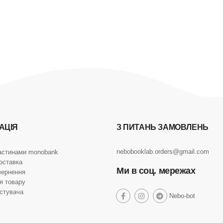
АЦІЯ
З ПИТАНЬ ЗАМОВЛЕНЬ
nebobooklab.orders@gmail.com
астинами monobank
оставка
Ми в соц. мережах
вернення
я товару
истувача
social
Nebo-bot
social
social
social
link
link
link
link