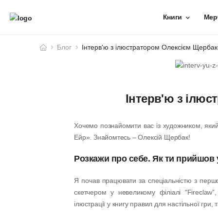
Книги
Мер
Блог
Інтерв'ю з ілюстратором Олексієм Щерба
Інтерв'ю з ілю
Хочемо познайомити вас із художником, яки
Ейр». Знайомтесь – Олексій Щербак!
Розкажи про себе. Як ти прийшов
Я почав працювати за спеціальністю з першо
скетчером у невеликому філіалі "Fireclaw”
ілюстрації у книгу правил для настільної гри, 