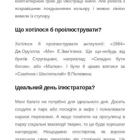
комп'ютерною грою до ілюстрації книги. Але робота з
яскравішими поєднаннями кольору і живою лінією
вивели із ступору.
Що хотілося б проілюструвати?
Хотілося б проілюструвати антиутопії: «1984»
Дж.Оруэлла; «Ми» Е.Зам’ятина. Ще що-небудь від
братів Стругацьких, наприклад: «Складно бути
богом», або «Малюк». І було б цікаво взятися за
«Самітник і Шестипалий» В.Пелевина.
Ідеальний день ілюстратора?
Мені багато не потрібно для ідеального дня. Досить
сходити в парк або посидіти в кафе і помалювати
нариси перехожих. А якщо помітити на прогулянці в
парку соціальні взаємодії тварин, то це буде хорошою
нагородою. Нещодавно спостерігав, як ворони
захищали свою територію від сторонніх ворон. Це