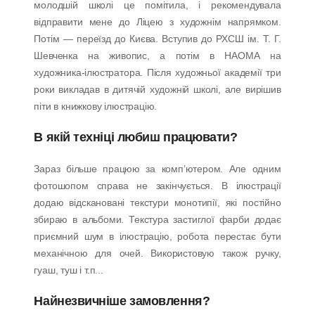
молодшій школі це помітила, і рекомендувала
відправити мене до Ліцею з художнім напрямком.
Потім — переїзд до Києва. Вступив до РХСШ ім. Т. Г.
Шевченка на живопис, а потім в НАОМА на
художника-ілюстратора. Після художньої академії три
роки викладав в дитячій художній школі, але вирішив
піти в книжкову ілюстрацію.
В якій техніці любиш працювати?
Зараз більше працюю за комп’ютером. Але одним
фотошопом справа не закінчується. В ілюстрації
додаю відскановані текстури монотипії, які постійно
збираю в альбоми. Текстура застиглої фарби додає
приємний шум в ілюстрацію, робота перестає бути
механічною для очей. Використовую також ручку,
гуаш, туш і т.п...
Найнезвичніше замовлення?