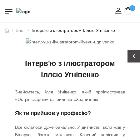
0
вхід
Блог
Інтерв'ю з ілюстратором Іллєю Угнівенко
Інтерв'ю з ілюстратором
Іллєю Угнівенко
Знайомтесь, Ілля Угнівенко, який проілюстрував
«Острів скарбів» та трилогію «Хранителі»
Як ти прийшов у професію?
Все склалося дуже банально. У дитинстві, коли жив у
Білорусі, багато малював. Класний керівник у