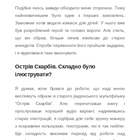
Подібне якось завжди обходило мене стороною. Тому
найнезвичнішим було одне з перших замовлень.
Замовник хотів видати комікси для дітей. У нього вже
був розроблений герой та головні вороги. Але стиль,
що він обрав, більше личив коміксам до старих
анекдотів. Спроби переконати його пройшли задарма,
і я відмовився таке виконувати.
Острів Скарбів. Складно було
ілюструвати?
Я думав, коли брався до роботи, що наді мною
висітимуть образи зі старого радянського мультфільму
"Острів Скарбів". Але, перечитавши книгу і
прослухавши хороший аудіо варіант, надивившись
старих ілюстрацій, я підібрав для себе зручну манеру
з яскравими кольорами, текстурами, які я так люблю.
Ще складність викликав перехід від роботи над