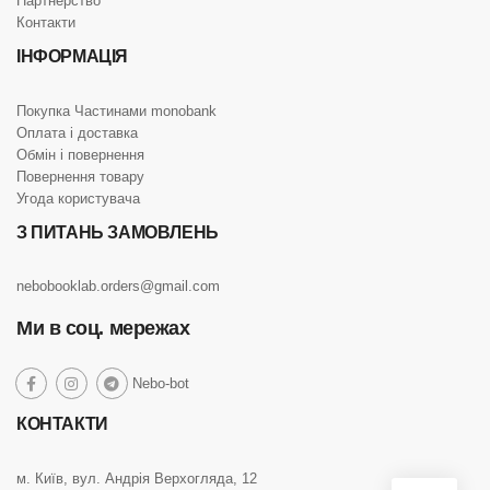
Партнерство
Контакти
ІНФОРМАЦІЯ
Покупка Частинами monobank
Оплата і доставка
Обмін і повернення
Повернення товару
Угода користувача
З ПИТАНЬ ЗАМОВЛЕНЬ
nebobooklab.orders@gmail.com
Ми в соц. мережах
social
Nebo-bot
social
social
social
link
link
link
link
КОНТАКТИ
м. Київ, вул. Андрія Верхогляда, 12