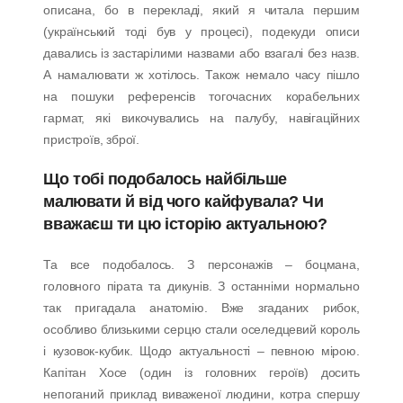
описана, бо в перекладі, який я читала першим
(український тоді був у процесі), подекуди описи
давались із застарілими назвами або взагалі без назв.
А намалювати ж хотілось. Також немало часу пішло
на пошуки референсів тогочасних корабельних
гармат, які викочувались на палубу, навігаційних
пристроїв, зброї.
Що тобі подобалось найбільше
малювати й від чого кайфувала? Чи
вважаєш ти цю історію актуальною?
Та все подобалось. З персонажів – боцмана,
головного пірата та дикунів. З останніми нормально
так пригадала анатомію. Вже згаданих рибок,
особливо близькими серцю стали оселедцевий король
і кузовок-кубик. Щодо актуальності – певною мірою.
Капітан Хосе (один із головних героїв) досить
непоганий приклад виваженої людини, котра спершу