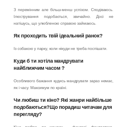
З перемінним але більш-менш успіхом. Сподіваюсь.
Ілюстрування подобається, звичайно. Досі не
натішусь, що улюбленою справою займаюсь.
Як проходить твій ідеальний ранок?
Із собакою у парку, коли нікуди не треба поспішати.
Куди б ти хотіла мандрувати
найближчим часом ?
Особливого бажання кудись мандрувати зараз немає,
як і часу. Максимум по країні.
Чи любиш ти кіно? Які жанри найбільше
подобаються?Що порадиш читачам для
перегляду?