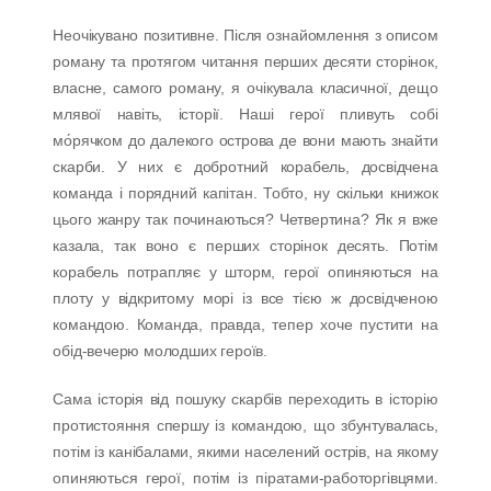
Неочікувано позитивне. Після ознайомлення з описом
роману та протягом читання перших десяти сторінок,
власне, самого роману, я очікувала класичної, дещо
млявої навіть, історії. Наші герої пливуть собі
мо́рячком до далекого острова де вони мають знайти
скарби. У них є добротний корабель, досвідчена
команда і порядний капітан. Тобто, ну скільки книжок
цього жанру так починаються? Четвертина? Як я вже
казала, так воно є перших сторінок десять. Потім
корабель потрапляє у шторм, герої опиняються на
плоту у відкритому морі із все тією ж досвідченою
командою. Команда, правда, тепер хоче пустити на
обід-вечерю молодших героїв.
Сама історія від пошуку скарбів переходить в історію
протистояння спершу із командою, що збунтувалась,
потім із канібалами, якими населений острів, на якому
опиняються герої, потім із піратами-работоргівцями.