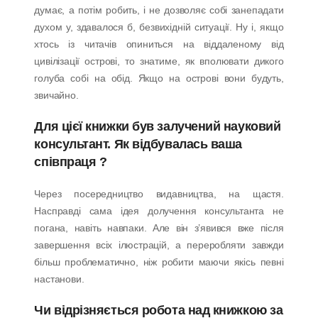
думає, а потім робить, і не дозволяє собі занепадати
духом у, здавалося б, безвихідній ситуації. Ну і, якщо
хтось із читачів опиниться на віддаленому від
цивілізації острові, то знатиме, як вполювати дикого
голуба собі на обід. Якщо на острові вони будуть,
звичайно.
Для цієї книжки був залучений науковий
консультант. Як відбувалась ваша
співпраця ?
Через посередництво видавництва, на щастя.
Насправді сама ідея долучення консультанта не
погана, навіть навпаки. Але він з’явився вже після
завершення всіх ілюстрацій, а переробляти завжди
більш проблематично, ніж робити маючи якісь певні
настанови.
Чи відрізняється робота над книжкою за