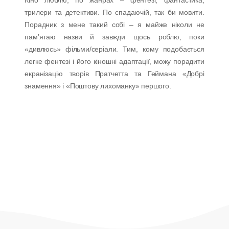
Кіно люблю, по жанрах – фентезі, фантастика,
трилери та детективи. По спадаючій, так би мовити.
Порадник з мене такий собі – я майже ніколи не
пам’ятаю назви й завжди щось роблю, поки
«дивлюсь» фільми/серіали. Тим, кому подобається
легке фентезі і його кіношні адаптації, можу порадити
екранізацію творів Пратчетта та Геймана «Добрі
знамення» і «Поштову лихоманку» першого.