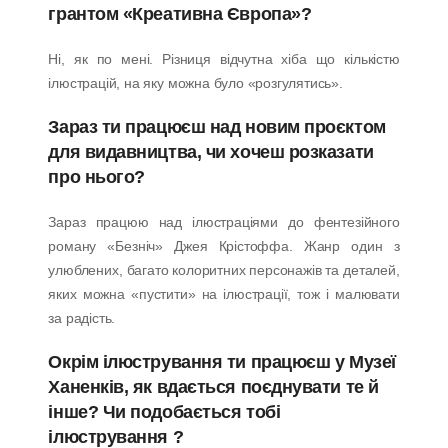
грантом «Креативна Європа»?
Ні, як по мені. Різниця відчутна хіба що кількістю
ілюстрацій, на яку можна було «розгулятись».
Зараз ти працюєш над новим проєктом
для видавництва, чи хочеш розказати
про нього?
Зараз працюю над ілюстраціями до фентезійного
роману «Безніч» Джея Крістоффа. Жанр один з
улюблених, багато колоритних персонажів та деталей,
яких можна «пустити» на ілюстрації, тож і малювати
за радість.
Окрім ілюстрування ти працюєш у Музеї
Ханенків, як вдається поєднувати те й
інше? Чи подобається тобі
ілюстрування ?