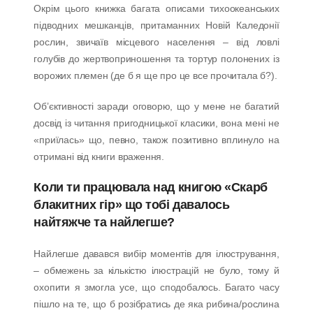
Окрім цього книжка багата описами тихоокеанських
підводних мешканців, притаманних Новій Каледонії
рослин, звичаїв місцевого населення – від ловлі
голубів до жертвоприношення та тортур полонених із
ворожих племен (де б я ще про це все прочитала б?).
Об’єктивності заради оговорю, що у мене не багатий
досвід із читання пригодницької класики, вона мені не
«приїлась» що, певно, також позитивно вплинуло на
отримані від книги враження.
Коли ти працювала над книгою «Скарб
блакитних гір» що тобі давалось
найтяжче та найлегше?
Найлегше давався вибір моментів для ілюстрування,
– обмежень за кількістю ілюстрацій не було, тому й
охопити я змогла усе, що сподобалось. Багато часу
пішло на те, що б розібратись де яка рибина/рослина