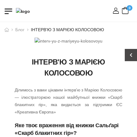
0
вхід
Блог
ІНТЕРВ'Ю З МАРІЄЮ КОЛОСОВОЮ
ІНТЕРВ'Ю З МАРІЄЮ
КОЛОСОВОЮ
Ділимось з вами цікавим інтерв'ю з Марією Колосовою
— ілюстраторкою нашої майбутньої книжки «Скарб
блакитних гір», яка видається за підтримки ЄС
«Креативна Європа»
Яке твоє враження від книжки Сальґарі
«Скарб блакитних гір»?