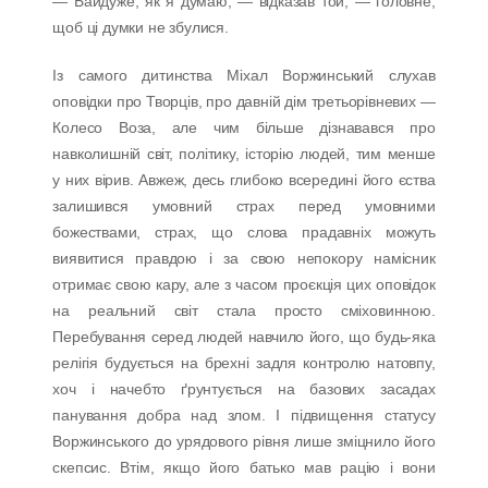
— Байдуже, як я думаю, — відказав той, — головне,
щоб ці думки не збулися.
Із самого дитинства Міхал Воржинський слухав
оповідки про Творців, про давній дім третьорівневих —
Колесо Воза, але чим більше дізнавався про
навколишній світ, політику, історію людей, тим менше
у них вірив. Авжеж, десь глибоко всередині його єства
залишився умовний страх перед умовними
божествами, страх, що слова прадавніх можуть
виявитися правдою і за свою непокору намісник
отримає свою кару, але з часом проєкція цих оповідок
на реальний світ стала просто сміховинною.
Перебування серед людей навчило його, що будь-яка
релігія будується на брехні задля контролю натовпу,
хоч і начебто ґрунтується на базових засадах
панування добра над злом. І підвищення статусу
Воржинського до урядового рівня лише зміцнило його
скепсис. Втім, якщо його батько мав рацію і вони