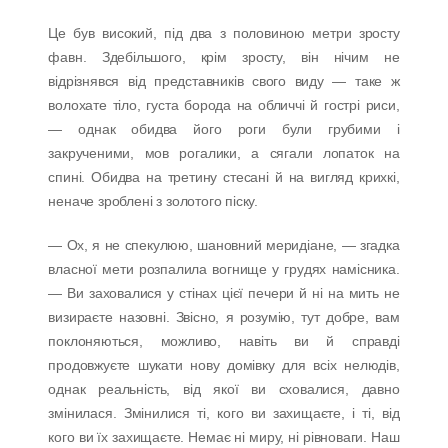
Це був високий, під два з половиною метри зросту
фавн. Здебільшого, крім зросту, він нічим не
відрізнявся від представників свого виду — таке ж
волохате тіло, густа борода на обличчі й гострі риси,
— однак обидва його роги були грубими і
закрученими, мов рогалики, а сягали лопаток на
спині. Обидва на третину стесані й на вигляд крихкі,
неначе зроблені з золотого піску.
— Ох, я не спекулюю, шановний меридіане, — згадка
власної мети розпалила вогнище у грудях намісника.
— Ви заховалися у стінах цієї печери й ні на мить не
визираєте назовні. Звісно, я розумію, тут добре, вам
поклоняються, можливо, навіть ви й справді
продовжуєте шукати нову домівку для всіх нелюдів,
однак реальність, від якої ви сховалися, давно
змінилася. Змінилися ті, кого ви захищаєте, і ті, від
кого ви їх захищаєте. Немає ні миру, ні рівноваги. Наш