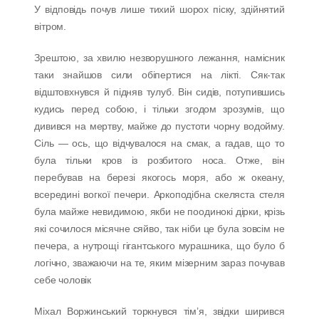
У відповідь почув лише тихий шорох піску, здійнятий
вітром.
Зрештою, за хвилю незворушного лежання, намісник
таки знайшов сили обіпертися на лікті. Сяк-так
відштовхнувся й підняв тулуб. Він сидів, потупившись
кудись перед собою, і тільки згодом зрозумів, що
дивився на мертву, майже до пустоти чорну водойму.
Сіль — ось, що відчувалося на смак, а гадав, що то
була тільки кров із розбитого носа. Отже, він
перебував на березі якогось моря, або ж океану,
всередині вогкої печери. Аркоподібна скеляста стеля
була майже невидимою, якби не поодинокі дірки, крізь
які сочилося місячне сяйво, так ніби це була зовсім не
печера, а нутрощі гігантського мурашника, що було б
логічно, зважаючи на те, яким мізерним зараз почував
себе чоловік
Міхал Воржинський торкнувся тім’я, звідки ширився