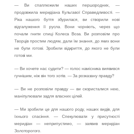
— Ви спаплюжили наших першородних, —
продовжила меридіана Кульгавої Справедливості. —
Ріка нашого буття збурилася, ви створили нові
відгалуження її русла. Вони чорніють, через що
почали гнити спиці Колеса Воза. Ви розповіли про
Творців простим людям, дали їм знання, до яких вони
не були готові. Зробили відкриття, до якого не були
готові ми.
— Ви хочете нас судити? — голос намісника виявився
гучнішим, ніж він того хотів. — За розказану правду?
— Ви не розповіли правду — ви скористалися нею,
маніпулювали задля власних цілей.
— Ми зробили це для нашого роду, наших видів, для
їхнього спасіння. — Спекулювати у присутності
меридіан — неприпустимо, — заявив меридіан
Золоторогого.