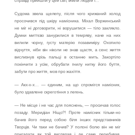
справді прийшли у цей світ, вчили людей і…
Судома звела щелепу, після чого крижаний холод
просочився під шкіру намісника. Міхал Воржинський
не міг ні договорити, ні ворушитися — тіло заклякло.
Думки миттєво занурилися в темряву, наче на них
вилили чорну, густу матерію позавиміру. Охопило
відчуття, ніби він ніколи не знав щастя, а сенс життя
вислизнув крізь пальці в останню мить. Закортіло
покінчити з усім, обрубати гнилу нитку його буття,
забути про життя, мов про жахіття.
— Акх-х-х… — єдиним, на що спромігся намісник,
було здавлене скреготіння з легень.
— Не місце і не час для пояснень, — просичав голос
позаду. Меридіан Ніщо?! Проте намісник тільки-но
бачив його перед собою біля інших представників
Творців. Чи таки не бачив? У полоні болю він не міг
пригадати як той виглядав і де саме перебував,