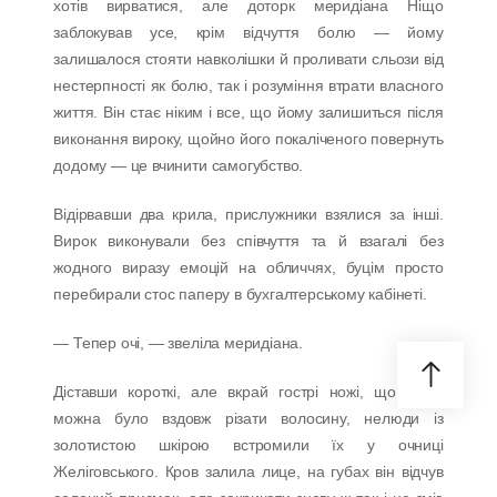
хотів вирватися, але доторк меридіана Ніщо
заблокував усе, крім відчуття болю — йому
залишалося стояти навколішки й проливати сльози від
нестерпності як болю, так і розуміння втрати власного
життя. Він стає ніким і все, що йому залишиться після
виконання вироку, щойно його покаліченого повернуть
додому — це вчинити самогубство.
Відірвавши два крила, прислужники взялися за інші.
Вирок виконували без співчуття та й взагалі без
жодного виразу емоцій на обличчях, буцім просто
перебирали стос паперу в бухгалтерському кабінеті.
— Тепер очі, — звеліла меридіана.
Діставши короткі, але вкрай гострі ножі, що ними
можна було вздовж різати волосину, нелюди із
золотистою шкірою встромили їх у очниці
Желіговського. Кров залила лице, на губах він відчув