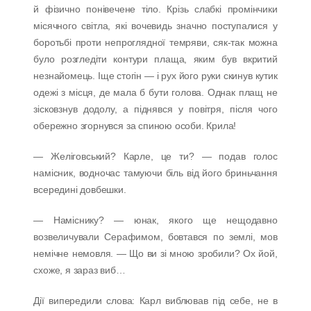
й фізично понівечене тіло. Крізь слабкі промінчики
місячного світла, які вочевидь значно поступалися у
боротьбі проти непроглядної темряви, сяк-так можна
було розгледіти контури плаща, яким був вкритий
незнайомець. Іще стогін — і рух його руки скинув кутик
одежі з місця, де мала б бути голова. Однак плащ не
зісковзнув додолу, а піднявся у повітря, після чого
обережно згорнувся за спиною особи. Крила!
— Желіговський? Карле, це ти? — подав голос
намісник, водночас тамуючи біль від його бриньчання
всередині довбешки.
— Наміснику? — юнак, якого ще нещодавно
возвеличували Серафимом, бовтався по землі, мов
немічне немовля. — Що ви зі мною зробили? Ох йой,
схоже, я зараз виб…
Дії випередили слова: Карл виблював під себе, не в