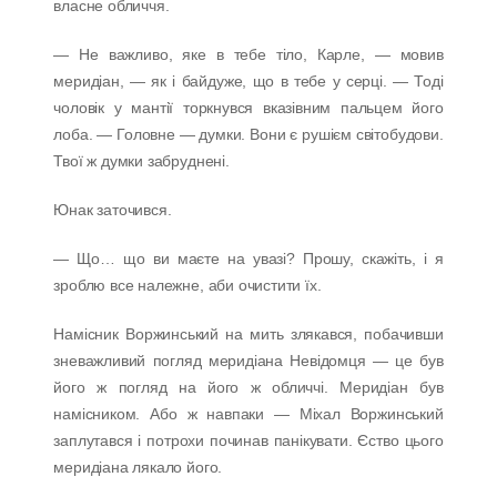
власне обличчя.
— Не важливо, яке в тебе тіло, Карле, — мовив
меридіан, — як і байдуже, що в тебе у серці. — Тоді
чоловік у мантії торкнувся вказівним пальцем його
лоба. — Головне — думки. Вони є рушієм світобудови.
Твої ж думки забруднені.
Юнак заточився.
— Що… що ви маєте на увазі? Прошу, скажіть, і я
зроблю все належне, аби очистити їх.
Намісник Воржинський на мить злякався, побачивши
зневажливий погляд меридіана Невідомця — це був
його ж погляд на його ж обличчі. Меридіан був
намісником. Або ж навпаки — Міхал Воржинський
заплутався і потрохи починав панікувати. Єство цього
меридіана лякало його.