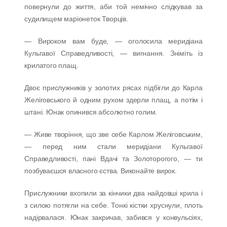
повернули до життя, аби той немічно слідкував за
судилищем маріонеток Творців.
— Вироком вам буде, — оголосила меридіана
Кульгавої Справедливості, — вигнання. Зніміть із
крилатого плащ.
Двоє прислужників у золотих рясах підбігли до Карла
Желіговського й одним рухом здерли плащ, а потім і
штані. Юнак опинився абсолютно голим.
— Живе творіння, що зве себе Карлом Желіговським,
— перед ним стали меридіани Кульгавої
Справедливості, пані Вдачі та Золоторогого, — ти
позбуваєшся власного єства. Виконайте вирок.
Прислужники вхопили за кінчики два найдовші крила і
з силою потягли на себе. Тонкі кістки хруснули, плоть
надірвалася. Юнак закричав, забився у конвульсіях,