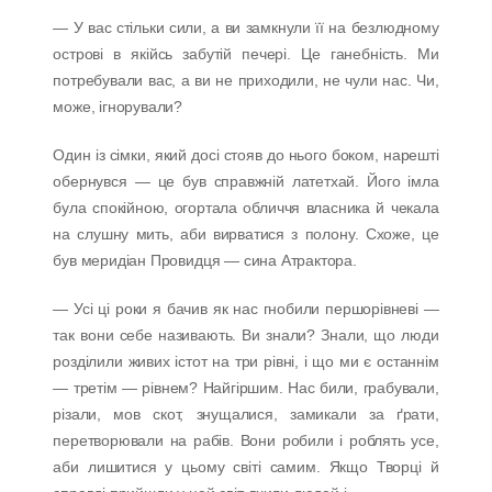
— У вас стільки сили, а ви замкнули її на безлюдному
острові в якійсь забутій печері. Це ганебність. Ми
потребували вас, а ви не приходили, не чули нас. Чи,
може, ігнорували?
Один із сімки, який досі стояв до нього боком, нарешті
обернувся — це був справжній латетхай. Його імла
була спокійною, огортала обличчя власника й чекала
на слушну мить, аби вирватися з полону. Схоже, це
був меридіан Провидця — сина Атрактора.
— Усі ці роки я бачив як нас гнобили першорівневі —
так вони себе називають. Ви знали? Знали, що люди
розділили живих істот на три рівні, і що ми є останнім
— третім — рівнем? Найгіршим. Нас били, грабували,
різали, мов скот, знущалися, замикали за ґрати,
перетворювали на рабів. Вони робили і роблять усе,
аби лишитися у цьому світі самим. Якщо Творці й