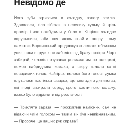
Невідомо де
Його зуби вгризлися в холодну, вологу землю.
Здавалося, тіло зібгали в невелику кульку й крізь
простір і час пожбурили у болото. Кінцівки заледве
ворушилися, аби хоч якось знайти опору, тому
намісник Воржинський продовжував лежати обличчям
униз, поки в грудях не заболіло від браку повітря. Чорт
забирай, чоловік почувався розмазаним по поверхні,
немов набридлива комаха, а шкіру кололи сотні
невидимих голок. Найгірше велося його голові: думки
плуталися настільки швидко, що спогади з дитинства,
які іноді визирали серед цього хаотичного колажу,
важко було відрізнити від реальності.
— Триклята зараза, — проскиглив намісник, сам не
відаючи чиїм голосом — таким він був невпізнаваним.
— Пророче, це ваших рук справа?