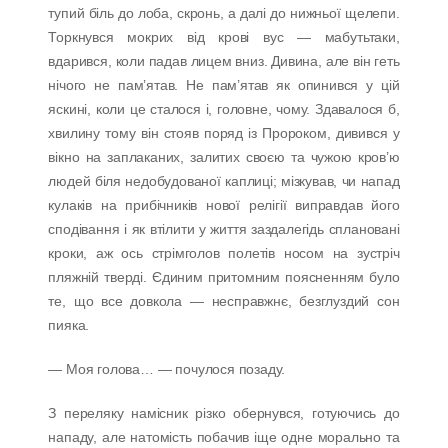
тупий біль до лоба, скронь, а далі до нижньої щелепи.
Торкнувся мокрих від крові вус — мабутьтаки,
вдарився, коли падав лицем вниз. Дивина, але він геть
нічого не пам’ятав. Не пам’ятав як опинився у цій
яскині, коли це сталося і, головне, чому. Здавалося б,
хвилину тому він стояв поряд із Пророком, дивився у
вікно на заплаканих, залитих своєю та чужою кров’ю
людей біля недобудованої каплиці; мізкував, чи напад
кулаків на прибічників нової релігії виправдав його
сподівання і як втілити у життя заздалегідь сплановані
кроки, аж ось стрімголов полетів носом на зустріч
пляжній тверді. Єдиним притомним поясненням було
те, що все довкола — несправжнє, безглуздий сон
пияка.
— Моя голова… — почулося позаду.
З переляку намісник різко обернувся, готуючись до
нападу, але натомість побачив іще одне морально та