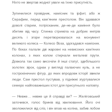
Ніхто не звертав жодної уваги на їхню присутність.
Зупинилися провідник, намісник та ірфит, або ж
Серафим, перед кам’яним престолом. Він здавався
доволі старим, потрісканим, де-не-де каміння було
збитим від часу. Спинка стриміла на добрих метрів
десять і згори перетворювалася на монумент
великого колеса — Колесо Воза, здогадався намісник.
По боках палали дві жаровні на невисоких кам’яних
колонах, з яких колом стирчали металеві прути.
Довкола так само височіли й інші статуї, здебільшого
золотих зірок, однак у вигляді палаючих куль, а не
гострокінечних фігур, до яких впродовж історії звикли
люди. Сам престол пустував, у підніжжі згуртувалися
семеро найповажніших істот для присутнього натовпу.
— Невже… невже це й справді ви? — Желіговський
заточився, голос бринів від хвилювання. Його очі
зволожилися від сліз, і він впав на коліна, забив лобом