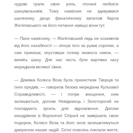
чудово грали свою роль, оточені любов’ю
шанувальників. Тому намісник не здивувався
шаленому, дещо фанатичному запалові Карла
Желіговського на його питання навіщо вони тут.
— Пане наміснику, — Желіговський ледь не оскаженів
від його нахабності — сіпнув того за рукав сорочки, а
сам принишк, опустивши голову якомога нижче, —
виявіть шану. Для нас честь бути вартими часу
меридіанів великої сімки.
— Домівка Колеса Воза була прихистком Творців та
їхніх предків, — говорила безока меридіана Кульгавої
Справедливості, — і попри знищення, ним
залишається, допоки Невідомець і Золоторогий не
покладають зусиль для відновлення. Допоки
мандрівник із Воронячої Спіралі не завершить свою
подорож, Колесо Воза та його сила залишатимуться
джерелом наших надій. Сотні поколінь поклали життя,