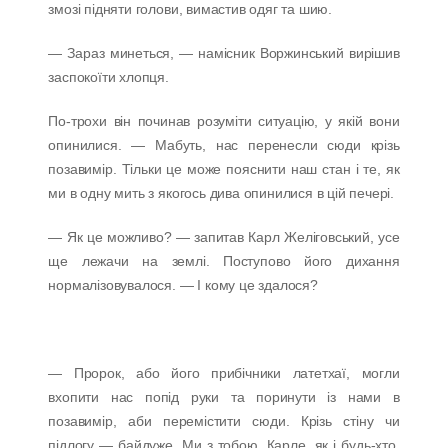
змозі підняти голови, вимастив одяг та шию.
— Зараз минеться, — намісник Воржинський вирішив
заспокоїти хлопця.
По-трохи він починав розуміти ситуацію, у якій вони
опинилися. — Мабуть, нас перенесли сюди крізь
позавимір. Тільки це може пояснити наш стан і те, як
ми в одну мить з якогось дива опинилися в цій печері.
— Як це можливо? — запитав Карл Желіговський, усе
ще лежачи на землі. Поступово його дихання
нормалізовувалося. — І кому це здалося?
— Пророк, або його прибічники латетхаї, могли
вхопити нас попід руки та поринути із нами в
позавимір, аби перемістити сюди. Крізь стіну чи
підлогу — байдуже. Ми з тобою, Карле, як і будь-хто,