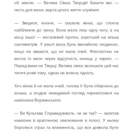
об землю. — Велика Сімка Творців! Бачити вас —
честь для мене, варта цілого життя служіння.
— Зведися, юначе, — сказала жінка, що стояла
найближче до трону. Вона мала лиш одну ногу, а на
місці іншої — металевий протез, коротший на кілька
сантиметрів. У решті вона була звичайною людиною,
якщо не зважати, що не мала очей. Фізіологічно не
могла їх мати через відсутність очниць у черепі. —
Перед вами не Творці. Велика сімка залишила цей час
тисячі років тому, однак не власну гідність.
Хоч жінка й не мала очей, голова її була обернена до
юнака, а згодом невидимий погляд перемістився на
намісника Воржинського.
— Ви Кульгава Справедливість, чи не так? — запитав
намісник із краплиною хвилювання в голосі. У ньому
боролися страх та впевненість, що все довкола було