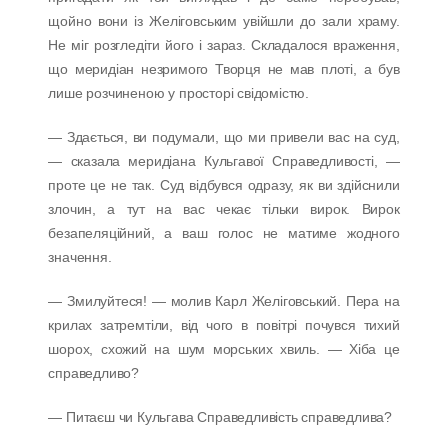
щойно вони із Желіговським увійшли до зали храму.
Не міг розгледіти його і зараз. Складалося враження,
що меридіан незримого Творця не мав плоті, а був
лише розчиненою у просторі свідомістю.
— Здається, ви подумали, що ми привели вас на суд,
— сказала меридіана Кульгавої Справедливості, —
проте це не так. Суд відбувся одразу, як ви здійснили
злочин, а тут на вас чекає тільки вирок. Вирок
безапеляційний, а ваш голос не матиме жодного
значення.
— Змилуйтеся! — молив Карл Желіговський. Пера на
крилах затремтіли, від чого в повітрі почувся тихий
шорох, схожий на шум морських хвиль. — Хіба це
справедливо?
— Питаєш чи Кульгава Справедливість справедлива?