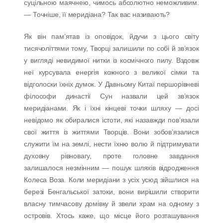
суцільною маячнею, чимось абсолютно неможливим.
— Точніше, її меридіана? Так вас називають?
Як він пам’ятав із оповідок, йдучи з цього світу
тисячоліттями тому, Творці залишили по собі й зв’язок
у вигляді невидимої нитки із космічного пилу. Вздовж
неї курсувала енергія кожного з великої сімки та
відголоски їхніх думок. У Давньому Китаї першорівневі
філософи династії Сун назвали цей зв’язок
меридіанами. Як і їхні кінцеві точки шляху — досі
невідомо як обиралися істоти, які назавжди пов’язали
свої життя із життями Творців. Вони зобов’язалися
служити їм на землі, нести їхню волю й підтримувати
духовну рівновагу, проте головне завдання
залишалося незмінним — пошук шляхів відродження
Колеса Воза. Коли меридіани з усіх усюд зійшлися на
березі Бенгальської затоки, вони вирішили створити
власну тимчасову домівку й звели храм на одному з
островів. Хтось каже, що місце його розташування