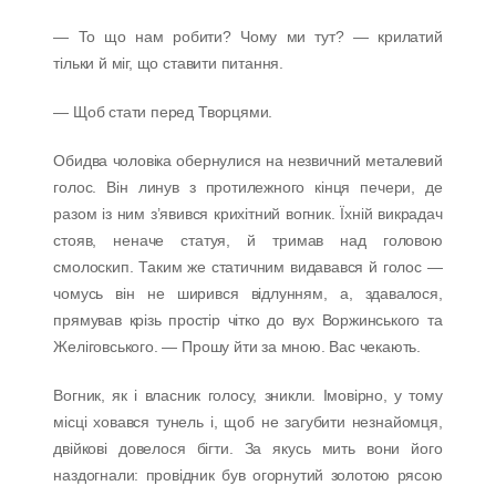
— То що нам робити? Чому ми тут? — крилатий
тільки й міг, що ставити питання.
— Щоб стати перед Творцями.
Обидва чоловіка обернулися на незвичний металевий
голос. Він линув з протилежного кінця печери, де
разом із ним з’явився крихітний вогник. Їхній викрадач
стояв, неначе статуя, й тримав над головою
смолоскип. Таким же статичним видавався й голос —
чомусь він не ширився відлунням, а, здавалося,
прямував крізь простір чітко до вух Воржинського та
Желіговського. — Прошу йти за мною. Вас чекають.
Вогник, як і власник голосу, зникли. Імовірно, у тому
місці ховався тунель і, щоб не загубити незнайомця,
двійкові довелося бігти. За якусь мить вони його
наздогнали: провідник був огорнутий золотою рясою