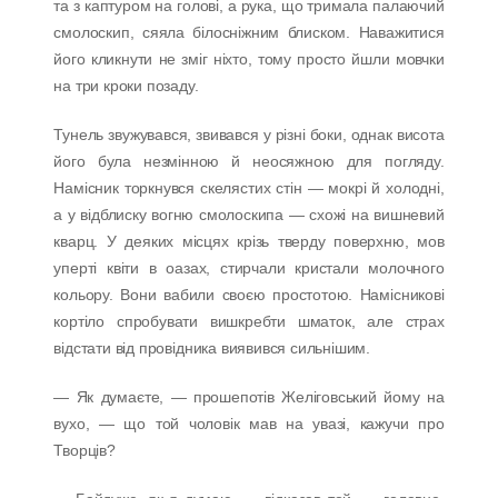
та з каптуром на голові, а рука, що тримала палаючий
смолоскип, сяяла білосніжним блиском. Наважитися
його кликнути не зміг ніхто, тому просто йшли мовчки
на три кроки позаду.
Тунель звужувався, звивався у різні боки, однак висота
його була незмінною й неосяжною для погляду.
Намісник торкнувся скелястих стін — мокрі й холодні,
а у відблиску вогню смолоскипа — схожі на вишневий
кварц. У деяких місцях крізь тверду поверхню, мов
уперті квіти в оазах, стирчали кристали молочного
кольору. Вони вабили своєю простотою. Намісникові
кортіло спробувати вишкребти шматок, але страх
відстати від провідника виявився сильнішим.
— Як думаєте, — прошепотів Желіговський йому на
вухо, — що той чоловік мав на увазі, кажучи про
Творців?