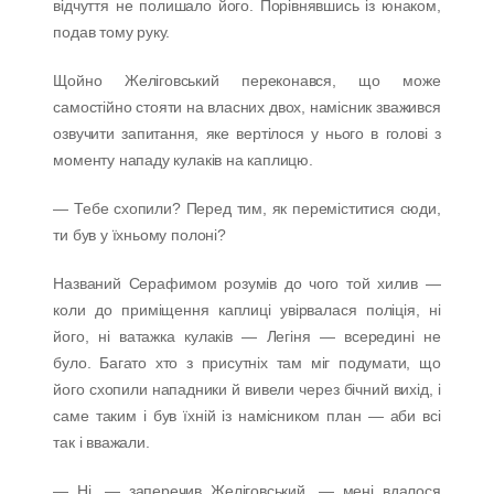
відчуття не полишало його. Порівнявшись із юнаком,
подав тому руку.
Щойно Желіговський переконався, що може
самостійно стояти на власних двох, намісник зважився
озвучити запитання, яке вертілося у нього в голові з
моменту нападу кулаків на каплицю.
— Тебе схопили? Перед тим, як переміститися сюди,
ти був у їхньому полоні?
Названий Серафимом розумів до чого той хилив —
коли до приміщення каплиці увірвалася поліція, ні
його, ні ватажка кулаків — Легіня — всередині не
було. Багато хто з присутніх там міг подумати, що
його схопили нападники й вивели через бічний вихід, і
саме таким і був їхній із намісником план — аби всі
так і вважали.
— Ні, — заперечив Желіговський, — мені вдалося