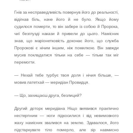
Гнів за несправедливість повернув його до реальності,
відігнав біль, наче його й не було. Якщо йому
судилося померти, то він забере із собою й Пророка,
чиї безглузді накази й привели до цього. Намісник
знав, що маріонетковість доконає його, що служба
Пророкові є нічим іншим, ніж помилкою. Він завжди
мусив покладатися тільки на себе — тільки так міг
перемогти.
— Нехай тебе турбує твоя доля і нічия більше, —
мовив латетхай — меридіан Провидця.
— Що, захищаєш друга, безлиций?
Другий доторк меридіана Ніщо виявився практично
нестерпним — ноги підкосилися і від невимовного
жаху намісник звалився на землю. Здавалося, його
підстаркувате тіло померло, але зір навмисно