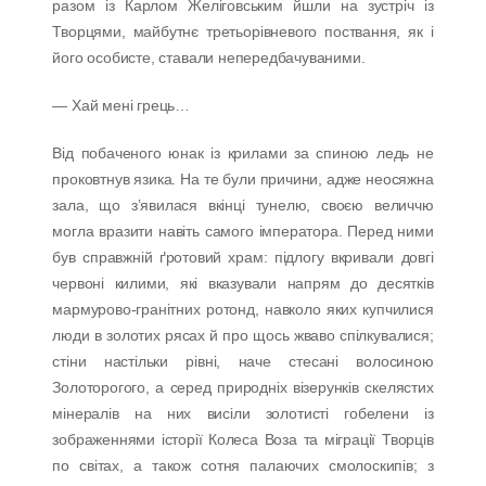
разом із Карлом Желіговським йшли на зустріч із
Творцями, майбутнє третьорівневого поствання, як і
його особисте, ставали непередбачуваними.
— Хай мені грець…
Від побаченого юнак із крилами за спиною ледь не
проковтнув язика. На те були причини, адже неосяжна
зала, що з’явилася вкінці тунелю, своєю величчю
могла вразити навіть самого імператора. Перед ними
був справжній ґротовий храм: підлогу вкривали довгі
червоні килими, які вказували напрям до десятків
мармурово-гранітних ротонд, навколо яких купчилися
люди в золотих рясах й про щось жваво спілкувалися;
стіни настільки рівні, наче стесані волосиною
Золоторогого, а серед природніх візерунків скелястих
мінералів на них висіли золотисті гобелени із
зображеннями історії Колеса Воза та міграції Творців
по світах, а також сотня палаючих смолоскипів; з