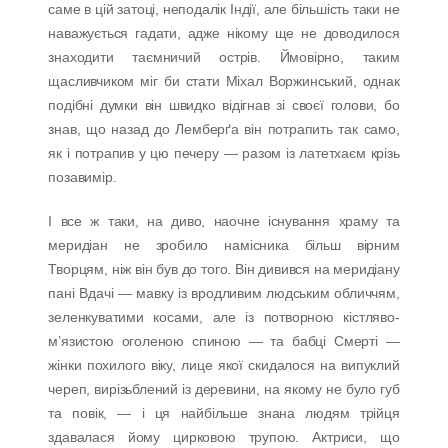
саме в цій затоці, неподалік Індії, але більшість таки не
наважується гадати, адже нікому ще не доводилося
знаходити таємничий острів. Ймовірно, таким
щасливчиком міг би стати Міхал Воржинський, однак
подібні думки він швидко відігнав зі своєї голови, бо
знав, що назад до Лемберґа він потрапить так само,
як і потрапив у цю печеру — разом із латетхаєм крізь
позавимір.
І все ж таки, на диво, наочне існування храму та
меридіан не зробило намісника більш вірним
Творцям, ніж він був до того. Він дивився на меридіану
пані Вдачі — мавку із вродливим людським обличчям,
зеленкуватими косами, але із потворною кістляво-
м’язистою оголеною спиною — та бабці Смерті —
жінки похилого віку, лице якої скидалося на випуклий
череп, вирізьблений із деревини, на якому не було губ
та повік, — і ця найбільше знана людям трійця
здавалася йому цирковою трупою. Актриси, що