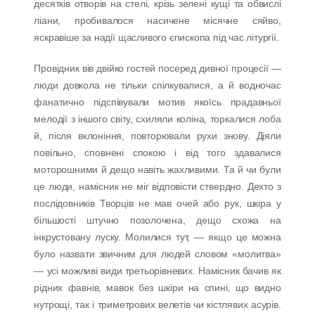
десятків отворів на стелі, крізь зелені кущі та обвислі
ліани, пробивалося насичене місячне сяйво,
яскравіше за надії щасливого єпископа під час літургії.
Провідник вів двійко гостей посеред дивної процесії —
люди довкола не тільки спілкувалися, а й водночас
фанатично підспівували мотив якоїсь прадавньої
мелодії з іншого світу, схиляли коліна, торкалися лоба
й, після вклоніння, повторювали рухи знову. Діяли
повільно, сповнені спокою і від того здавалися
моторошними й дещо навіть жахливими. Та й чи були
це люди, намісник не міг відповісти ствердно. Дехто з
послідовників Творців не мав очей або рук, шкіра у
більшості штучно позолочена, дещо схожа на
інкрустовану луску. Молилися тут, — якщо це можна
було назвати звичним для людей словом «молитва»
— усі можливі види третьорівневих. Намісник бачив як
рідних фавнів, мавок без шкіри на спині, що видно
нутрощі, так і триметрових велетів чи кістлявих асурів.