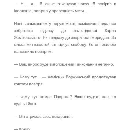
— Ні… я… Я лише виконував наказ. Я повірив в
ідеологію, повірив у праведність мети…
Навіть замкненим у нерухомості, намісникові вдалося
зобразити відразу до жалюгідності Карла
Желіговського. Як і відразу до зверхності меридіан. За
кілька миттєвостей він відчув свободу. Легені хвилею
наповнило повітрям.
— Ваш вирок буде виголошений і виконаний негайно.
— Чому тут… — намісник Воржинський продовжував
ковтати повітря,
— чому тут немає Пророка? Якщо судите нас, то
судіть і його.
— Він отримає своє покарання.
— Коли?