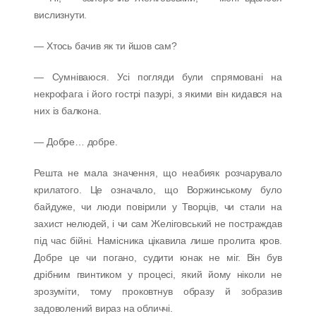
вислизнути.
— Хтось бачив як ти йшов сам?
— Сумніваюся. Усі погляди були спрямовані на
некрофага і його гострі пазурі, з якими він кидався на
них із балкона.
— Добре… добре.
Решта не мала значення, що неабияк розчарувало
крилатого. Це означало, що Воржинському було
байдуже, чи люди повірили у Творців, чи стали на
захист нелюдей, і чи сам Желіговський не постраждав
під час бійні. Намісника цікавила лише пролита кров.
Добре це чи погано, судити юнак не міг. Він був
дрібним гвинтиком у процесі, який йому ніколи не
зрозуміти, тому проковтнув образу й зобразив
задоволений вираз на обличчі.