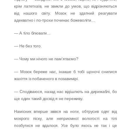
крім латетхаїв, не звикли до умов, що відрізняються
від нашого світу. Мозок не здатний реагувати
адекватно і по-трохи починає божеволіти…
— А тіло блювати...
— Не без того.
— Чому ми нічого не пам’ятаємо?
— Мозок береже нас, інакше б тобі щоночі снилися
жахіття із побаченого в позавимірі.
— Сподіваюся, назад нас відішлють на дирижаблі, бо
ще один такий досвід я не переживу.
Намісник вперше звівся на ноги, обтрусив одяг від
мокрого піску, але неприємної вологості на тілі
позбутися не вдалося. Усе було якось не так і це