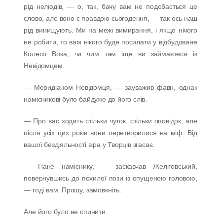
рід нелюдів, — о, так, бачу вам не подобається це
слово, але воно є правдою сьогодення, — так ось наш
рід винищують. Ми на межі вимирання, і якщо нічого
не робити, то вам нікого буде посилати у відбудоване
Колесо Воза, чи чим там іще ви займаєтеся із
Невідомцем.
— Меридіаном Невідомця, — зауважив фавн, однак
намісникові було байдуже до його слів.
— Про вас ходить стільки чуток, стільки оповідок, але
після усіх цих років вони перетворилися на міф. Від
вашої бездіяльності віра у Творців згасає.
— Пане наміснику, — заскавчав Желіговський,
повернувшись до похилої пози із опущеною головою,
— годі вам. Прошу, замовкніть.
Але його було не спинити.