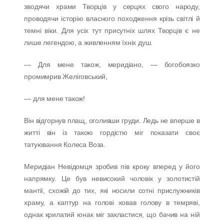
зводячи храми Творців у серцях свого народу,
проводячи історію власного походження крізь світлі й
темні віки. Для усіх тут присутніх шлях Творців є не
лише легендою, а живленням їхніх душ.
— Для мене також, меридіано, — богобоязко
промимрив Желіговський,
— для мене також!
Він відгорнув плащ, оголивши груди. Ледь не вперше в
житті він із такою гордістю міг показати своє
татуювання Колеса Воза.
Меридіан Невідомця зробив пів кроку вперед у його
напрямку. Це був невисокий чоловік у золотистій
мантії, схожій до тих, які носили сотні прислужників
храму, а каптур на голові ховав голову в темряві,
однак крилатий юнак міг закластися, що бачив на ній