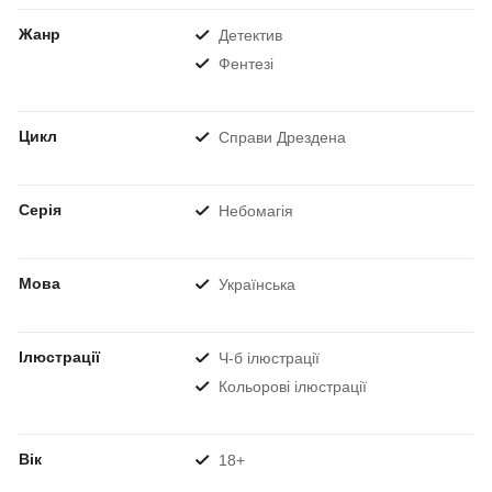
Жанр
Детектив
Фентезі
Цикл
Справи Дрездена
Серія
Небомагія
Мова
Українська
Ілюстрації
Ч-б ілюстрації
Кольорові ілюстрації
Вік
18+