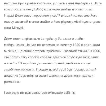
настільні ігри в різних системах, у різноманітні відеоігри на ПК та
консолях, а також у LARP, коли може знайти для цього час.
Наразі Джим живе переважно у своїй власній голові, але його
голову зазвичай можна знайти в його рідному місті Індепенденс,
штат Міссурі.
Джим носить прізвисько Longshot у багатьох онлайн-
майданчиках. Це ім’я він отримав на початку 1990-х років, коли
вирішив, що стане автором публікацій. Зазвичай тільки 3 з 1000,
хто робить таку спробу, справді вдається опублікуватися; з них
лише 1 з 10 заробляє достатньо грошей, щоб назвати це
заробітком на життя. Продаж другої серії був проривом, який
дозволив йому втілити великі шанси на досягнення кар’єри
романіста.
І все одно він відмовляється змінювати свій нік.