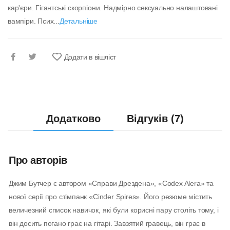
кар'єри. Гігантські скорпіони. Надмірно сексуально налаштовані
вампіри. Псих...
Детальніше
Додати в вішліст
Додатково
Відгуків (7)
Про авторів
Джим Бутчер є автором «Справи Дрездена», «Codex Alera» та
нової серії про стімпанк «Cinder Spires». Його резюме містить
величезний список навичок, які були корисні пару століть тому, і
він досить погано грає на гітарі. Завзятий гравець, він грає в