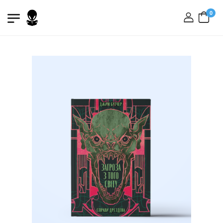
0
вхід