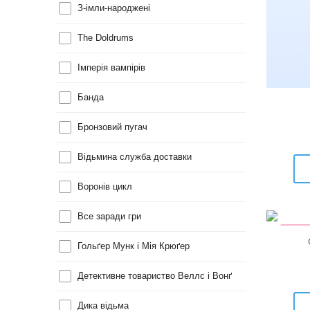
З-імли-народжені
The Doldrums
Імперія вампірів
Банда
Бронзовий пугач
Відьмина служба доставки
Воронів цикл
Все заради гри
КНИ
Н
Гольґер Мунк і Мія Крюґер
Детективне товариство Веллс і Вонґ
Дика відьма