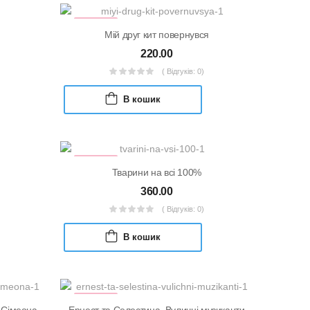
УЦІНКА
Мій друг кит повернувся
220.00
( Відгуків: 0)
В кошик
УЦІНКА
Тварини на всі 100%
360.00
( Відгуків: 0)
В кошик
УЦІНКА
 Сімеона
Ернест та Селестина. Вуличні музиканти