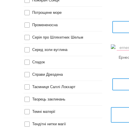
Пожирач Сонця
Потрощене море
Промененосна
Серія про Шляхетних Шельм
Серед золи вуглина
УЦІН
Ернес
Спадок
Справи Дрездена
Таємниця Саллі Локхарт
Творець заклинань
Темні матерії
Тендітні нитки магії