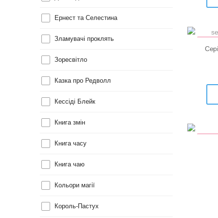
Ернест та Селестина
Зламувачі проклять
КНИ
Н
Сері
Зоресвітло
Казка про Редволл
Кессіді Блейк
Книга змін
УЦІН
Книга часу
Книга чаю
Кольори магії
Король-Пастух