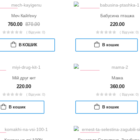
ДПРОДАЖ
УЦІНКА
Меч Кайґену
Бабусина пташка
760.00
870.00
220.00
( Відгуків: 0)
( Відгуків: 0)
В КОШИК
В кошик
КА
УЦІНКА
Мій друг кит
Мама
220.00
360.00
( Відгуків: 0)
( Відгуків: 0)
В кошик
В кошик
КА
УЦІНКА
Комахи на всі 100%
Ернест та Селестина. Загубили