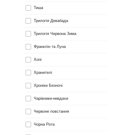
Тиша
Трилогія Девабада
Трилогія Червона Зима
Франклін та Луна
Хопі
Хранителі
Хроніки Безночі
Чарівники-невдахи
Червоне повстання
Чорна Рота