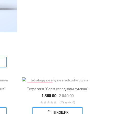
КНИЖКОВИЙ
НАБІР
ння"
Тетралогія "Серія серед золи вуглина"
1 860.00
2 040.00
( Відгуків: 0)
В КОШИК