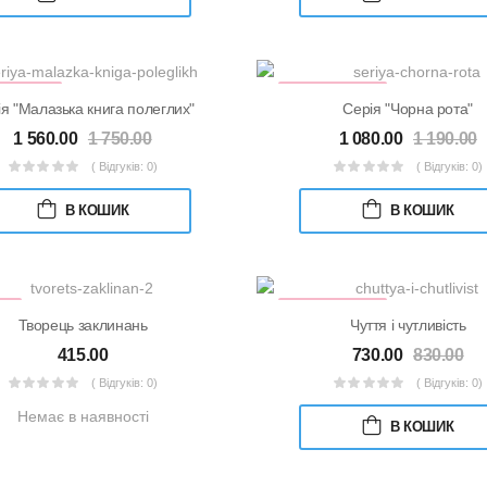
ЖКОВИЙ
КНИЖКОВИЙ
АБІР
НАБІР
я "Малазька книга полеглих"
Серія "Чорна рота"
1 560.00
1 750.00
1 080.00
1 190.00
( Відгуків: 0)
( Відгуків: 0)
В КОШИК
В КОШИК
КА
ПЕРЕДПРОДАЖ
Творець заклинань
Чуття і чутливість
415.00
730.00
830.00
( Відгуків: 0)
( Відгуків: 0)
Немає в наявності
В КОШИК