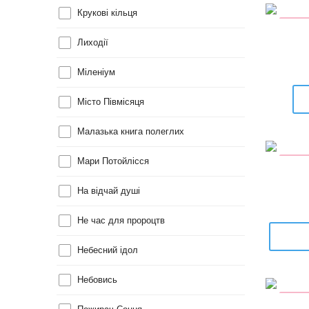
Крукові кільця
ПЕРЕ
Лиходії
Міленіум
Місто Півмісяця
Малазька книга полеглих
Мари Потойлісся
УЦІН
На відчай душі
Не час для пророцтв
Небесний ідол
Небовись
УЦІН