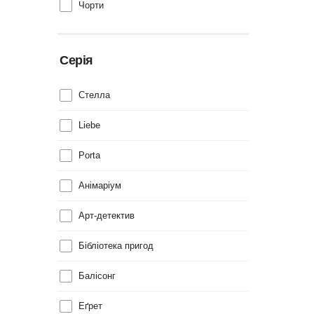
Чорти
Серія
Cтелла
Liebe
Porta
Анімаріум
Арт-детектив
Бібліотека пригод
Балісонг
Еґрет