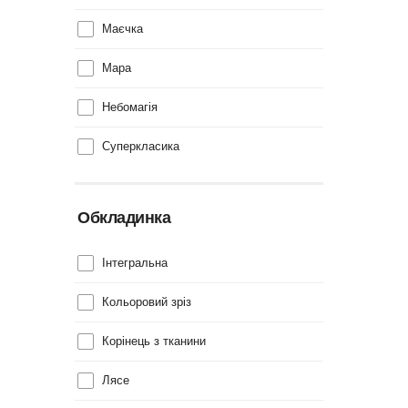
Маєчка
Мара
Небомагія
Суперкласика
Обкладинка
Інтегральна
Кольоровий зріз
Корінець з тканини
Лясе