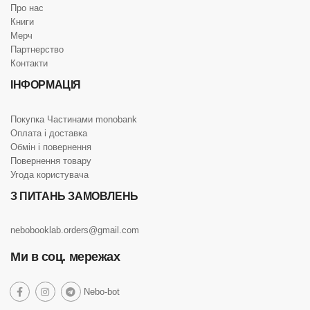
Про нас
Книги
Мерч
Партнерство
Контакти
ІНФОРМАЦІЯ
Покупка Частинами monobank
Оплата і доставка
Обмін і повернення
Повернення товару
Угода користувача
З ПИТАНЬ ЗАМОВЛЕНЬ
nebobooklab.orders@gmail.com
Ми в соц. мережах
social
Nebo-bot
social
social
social
link