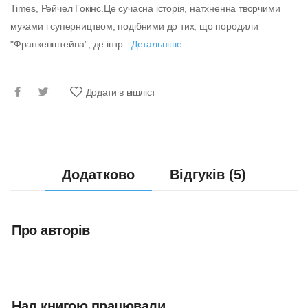
Times, Рейчел Гокінс.Це сучасна історія, натхненна творчими
муками і суперництвом, подібними до тих, що породили
"Франкенштейна”, де інтр...
Детальніше
Додати в вішліст
Додатково
Відгуків (5)
Про авторів
Над книгою працювали