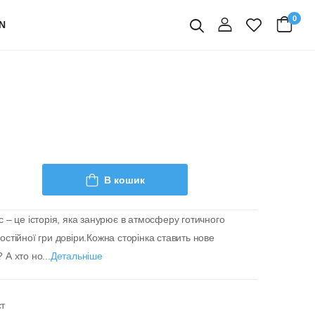
0
N
вхід
Пошук
В кошик
с – це історія, яка занурює в атмосферу готичного
остійної гри довіри.Кожна сторінка ставить нове
А хто но...
Детальніше
ст