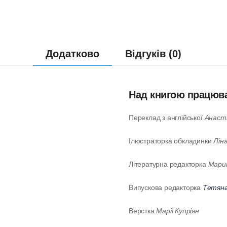
Додатково
Відгуків (0)
Над книгою працюв
Переклад з англійської
Анаста
Ілюстраторка обкладинки
Лін
Літературна редакторка
Мари
Випускова редакторка
Тетяна
Верстка
Марії Купріян