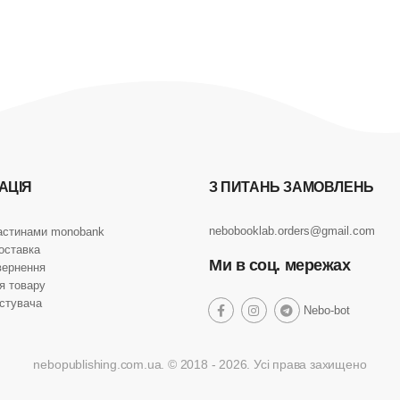
АЦІЯ
З ПИТАНЬ ЗАМОВЛЕНЬ
nebobooklab.orders@gmail.com
астинами monobank
оставка
Ми в соц. мережах
вернення
я товару
истувача
social
Nebo-bot
social
social
social
link
link
link
link
nebopublishing.com.ua. © 2018 - 2026. Усі права захищено