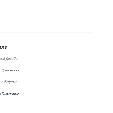
али
сії Дзьоби
а Дравінська
на Єщенко
 Кузьменко