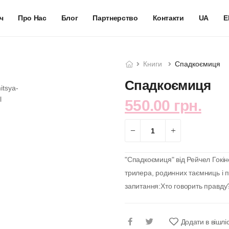
ч
Про Нас
Блог
Партнерство
Контакти
UA
E
Книги
Спадкоємиця
Спадкоємиця
550.00 грн.
"Спадкоємиця" від Рейчел Гокін
трилера, родинних таємниць і п
запитання:Хто говорить правду? 
Додати в вішлі