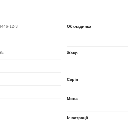
8446-12-3
Обкладинка
оба
Жанр
Серія
Мова
Ілюстрації