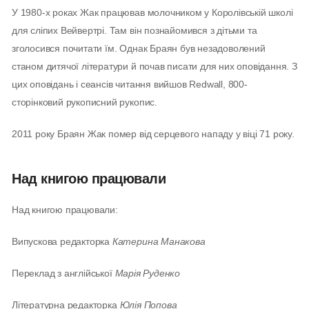
У 1980-х роках Жак працював молочником у Королівській школі
для сліпих Вейвертрі. Там він познайомився з дітьми та
зголосився почитати їм. Однак Браян був незадоволений
станом дитячої літератури й почав писати для них оповідання. З
цих оповідань і сеансів читання вийшов Redwall, 800-
сторінковий рукописний рукопис.
2011 року Браян Жак помер від серцевого нападу у віці 71 року.
Над книгою працювали
Над книгою працювали:
Випускова редакторка
Катерина Манакова
Переклад з англійської
Марія Руденко
Літературна редакторка
Юлія Попова