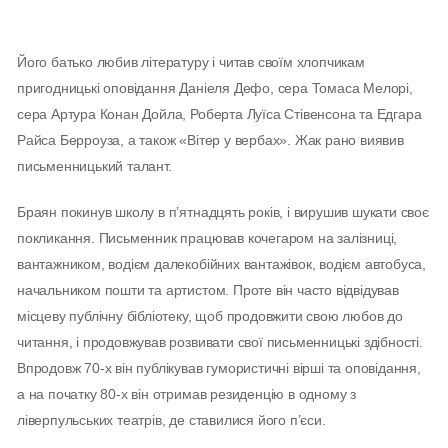
Його батько любив літературу і читав своїм хлопчикам
пригодницькі оповідання Даніеля Дефо, сера Томаса Мелорі,
сера Артура Конан Дойла, Роберта Луїса Стівенсона та Едгара
Райса Берроуза, а також «Вітер у вербах». Жак рано виявив
письменницький талант.
Браян покинув школу в п’ятнадцять років, і вирушив шукати своє
покликання. Письменник працював кочегаром на залізниці,
вантажником, водієм далекобійних вантажівок, водієм автобуса,
начальником пошти та артистом. Проте він часто відвідував
місцеву публічну бібліотеку, щоб продовжити свою любов до
читання, і продовжував розвивати свої письменницькі здібності.
Впродовж 70-х він публікував гумористичні вірші та оповідання,
а на початку 80-х він отримав резиденцію в одному з
ліверпульських театрів, де ставилися його п’єси.