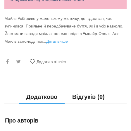
Майлз Робі живе у маленькому містечку, де, здається, час
зупинився. Повільне й передбачуване буття, як і в усіх навколо.
Його мати завжди мріяла, що син поїде з Емпайр-Фоллз. Але
Майлз замолоду пок...
Детальніше
Додати в вішліст
Додатково
Відгуків (0)
Про авторів