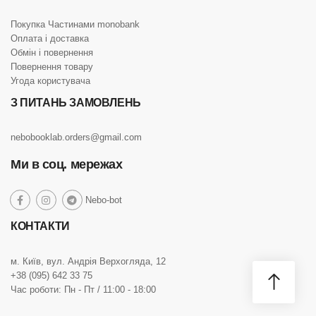
Покупка Частинами monobank
Оплата і доставка
Обмін і повернення
Повернення товару
Угода користувача
З ПИТАНЬ ЗАМОВЛЕНЬ
nebobooklab.orders@gmail.com
Ми в соц. мережах
social
Nebo-bot
social
social
social
link
link
link
link
КОНТАКТИ
м. Київ, вул. Андрія Верхогляда, 12
+38 (095) 642 33 75
Час роботи: Пн - Пт / 11:00 - 18:00