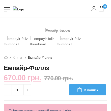
0
вхід
Книги
Емпайр-Фоллз
Емпайр-Фоллз
670.00 грн.
770.00 грн.
В кошик
Очікуємо книжку в першій половині літа