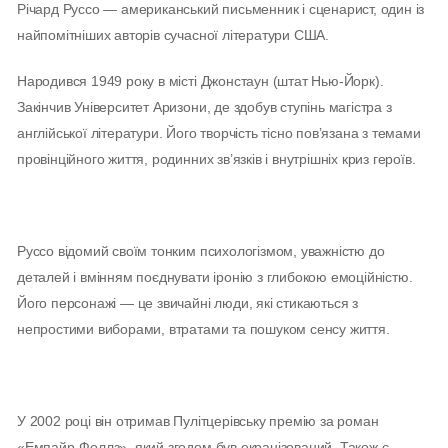
Річард Руссо — американський письменник і сценарист, один із
найпомітніших авторів сучасної літератури США.
Народився 1949 року в місті Джонстаун (штат Нью-Йорк).
Закінчив Університет Аризони, де здобув ступінь магістра з
англійської літератури. Його творчість тісно пов’язана з темами
провінційного життя, родинних зв’язків і внутрішніх криз героїв.
Руссо відомий своїм тонким психологізмом, уважністю до
деталей і вмінням поєднувати іронію з глибокою емоційністю.
Його персонажі — це звичайні люди, які стикаються з
непростими виборами, втратами та пошуком сенсу життя.
У 2002 році він отримав Пулітцерівську премію за роман
«Емпайр-Фоллз», який згодом був екранізований. Також є