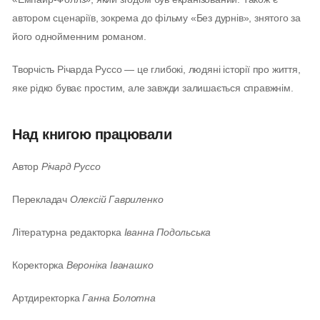
автором сценаріїв, зокрема до фільму «Без дурнів», знятого за
його однойменним романом.
Творчість Річарда Руссо — це глибокі, людяні історії про життя,
яке рідко буває простим, але завжди залишається справжнім.
Над книгою працювали
Автор
Річард Руссо
Перекладач
Олексій Гавриленко
Літературна редакторка
Іванна Подольська
Коректорка
Вероніка Іванашко
Артдиректорка
Ганна Болотна