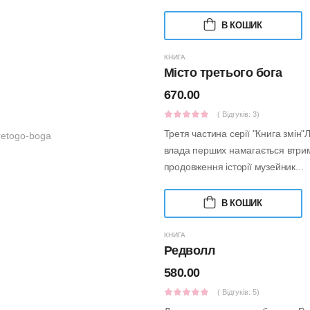
В КОШИК
КНИГА
Місто третього бога
670.00
( Відгуків: 3)
Третя частина серії "Книга змін"
влада перших намагається втрима
продовження історії музейник...
В КОШИК
КНИГА
Редволл
580.00
( Відгуків: 5)