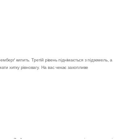
Лемберґ кипить. Третій рівень піднімається з підземель, а
ти хитку рівновагу. На вас чекає захопливе