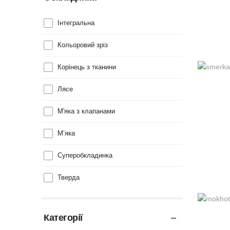
Інтегральна
Кольоровий зріз
Корінець з тканини
Лясе
М'яка з клапанами
М’яка
Суперобкладинка
Тверда
Категорії