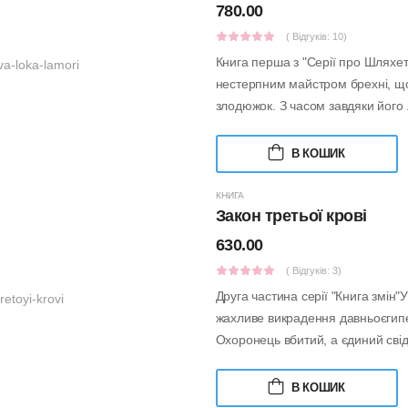
780.00
( Відгуків: 10)
Книга перша з "Серії про Шляхет
нестерпним майстром брехні, що 
злодюжок. З часом завдяки його .
В КОШИК
КНИГА
Закон третьої крові
630.00
( Відгуків: 3)
Друга частина серії "Книга змін
жахливе викрадення давньоєгипе
Охоронець вбитий, а єдиний свідо
В КОШИК