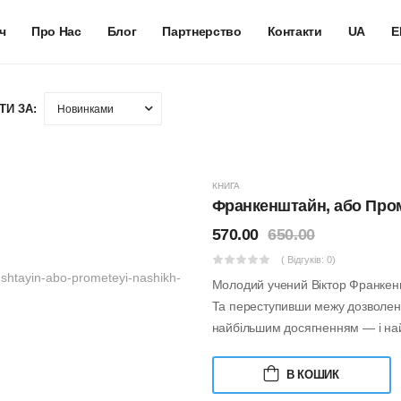
ч
Про Нас
Блог
Партнерство
Контакти
UA
E
ТИ ЗА:
КНИГА
Франкенштайн, або Про
570.00
650.00
( Відгуків: 0)
Молодий учений Віктор Франкен
Та переступивши межу дозволеног
найбільшим досягненням — і най
В КОШИК