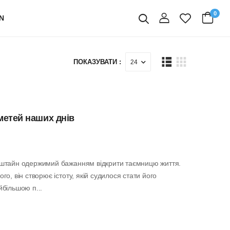
0
N
вхід
Пошук
ПОКАЗУВАТИ :
метей наших днів
штайн одержимий бажанням відкрити таємницю життя.
о, він створює істоту, якій судилося стати його
більшою п...