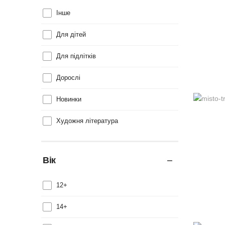
Інше
Для дітей
Для підлітків
Дорослі
Новинки
Художня література
Вік
12+
14+