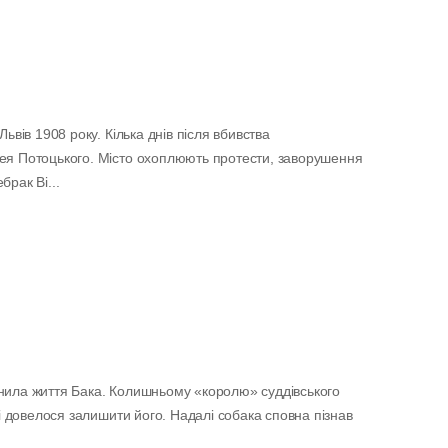
Львів 1908 року. Кілька днів після вбивства
ея Потоцького. Місто охоплюють протести, заворушення
рак Ві...
нила життя Бака. Колишньому «королю» суддівського
лі довелося залишити його. Надалі собака сповна пізнав