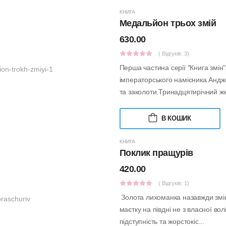
КНИГА
Медальйон трьох змій
630.00
( Відгуків: 3)
Перша частина серії "Книга змін"
імператорського намісника Андж
та заколоти.Тринадцятирічний жеб
В КОШИК
КНИГА
Поклик пращурів
420.00
( Відгуків: 1)
Золота лихоманка назавжди змі
маєтку на півдні не з власної во
підступність та жорстокіс...