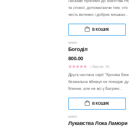
Ласкаво просимо до абатства Ре
та спокої, допомагаючи тим, хто
честь великих і добрих мешкан...
В КОШИК
КНИГА
Богоділ
800.00
( Відгуків: 35)
Друга частина серії "Хроніка Без
безжальна вбивця не покидає ду
Клинки, але не всі у Багряні...
В КОШИК
КНИГА
Лукавства Лока Ламори