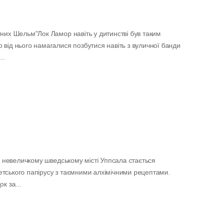
них Шельм"Лок Ламор навіть у дитинстві був таким
від нього намагалися позбутися навіть з вуличної банди
..
"У невеличкому шведському місті Уппсала стається
тського папірусу з таємними алхімічними рецептами.
к за...