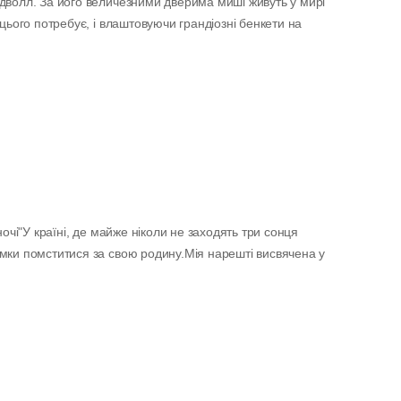
дволл. За його величезними дверима миші живуть у мирі
 цього потребує, і влаштовуючи грандіозні бенкети на
ночі"У країні, де майже ніколи не заходять три сонця
мки помститися за свою родину.Мія нарешті висвячена у