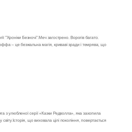
ї "Хроніки Безночі".Меч загострено. Ворогів багато.
тоффа – це безжальна магія, криваві зради і темрява, що
га з улюбленої серії «Казки Редволла», яка захопила
у світу.Історія, що виховала цілі покоління, повертається