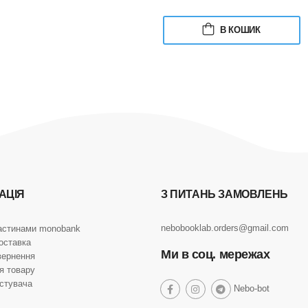
В КОШИК
АЦІЯ
З ПИТАНЬ ЗАМОВЛЕНЬ
nebobooklab.orders@gmail.com
астинами monobank
оставка
Ми в соц. мережах
вернення
я товару
истувача
social
Nebo-bot
social
social
social
link
link
link
link