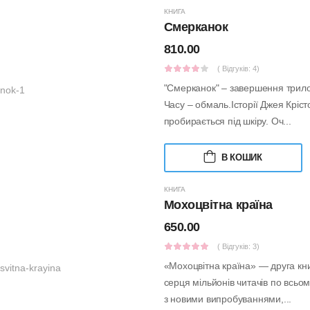
КНИГА
Смерканок
810.00
( Відгуків: 4)
"Смерканок" – завершення трилогі
Часу – обмаль.Історії Джея Кріс
пробирається під шкіру. Оч...
В КОШИК
КНИГА
Мохоцвітна країна
650.00
( Відгуків: 3)
«Мохоцвітна країна» — друга кни
серця мільйонів читачів по всьом
з новими випробуваннями,...