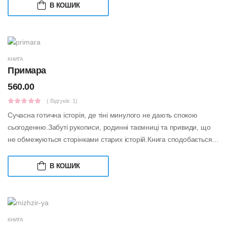
В КОШИК
КНИГА
Примара
560.00
( Відгуків: 1)
Сучасна готична історія, де тіні минулого не дають спокою
сьогоденню.Забуті рукописи, родинні таємниці та привиди, що
не обмежуються сторінками старих історій.Книга сподобається
тим, хто:обожнює ат...
В КОШИК
КНИГА