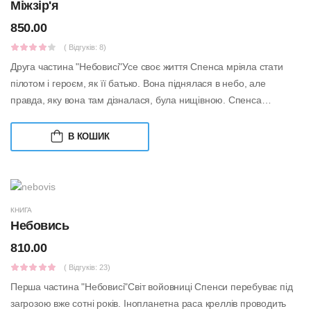
Міжзір'я
850.00
( Відгуків: 8)
Друга частина "Небовисі"Усе своє життя Спенса мріяла стати
пілотом і героєм, як її батько. Вона піднялася в небо, але
правда, яку вона там дізналася, була нищівною. Спенса
впевнена, що в історії пр...
В КОШИК
КНИГА
Небовись
810.00
( Відгуків: 23)
Перша частина "Небовисі"Світ войовниці Спенси перебуває під
загрозою вже сотні років. Інопланетна раса креллів проводить