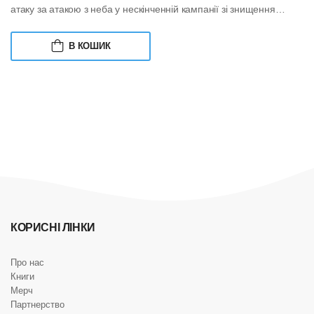
атаку за атакою з неба у нескінченній кампанії зі знищення
залишків людської...
В КОШИК
КОРИСНІ ЛІНКИ
Про нас
Книги
Мерч
Партнерство