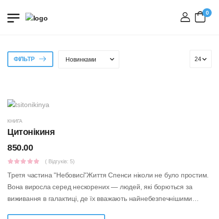
0
вхід
ФІЛЬТР
КНИГА
Цитонікиня
850.00
( Відгуків: 5)
Третя частина "Небовисі"Життя Спенси ніколи не було простим.
Вона виросла серед нескорених — людей, які борються за
виживання в галактиці, де їх вважають найнебезпечнішими
істотами. Ставши однією з...