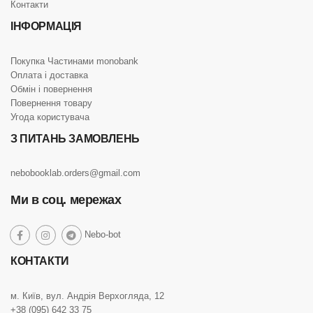
Контакти
ІНФОРМАЦІЯ
Покупка Частинами monobank
Оплата і доставка
Обмін і повернення
Повернення товару
Угода користувача
З ПИТАНЬ ЗАМОВЛЕНЬ
nebobooklab.orders@gmail.com
Ми в соц. мережах
social
Nebo-bot
social
social
social
link
link
link
link
КОНТАКТИ
м. Київ, вул. Андрія Верхогляда, 12
+38 (095) 642 33 75