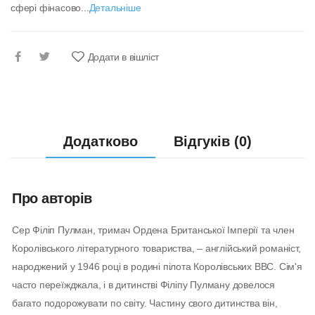
сфері фінасово...
Детальніше
Додати в вішліст
Додатково
Відгуків (0)
Про авторів
Сер Філіп Пулман, тримач Ордена Британської Імперії та член
Королівського літературного товариства, – англійський романіст,
народжений у 1946 році в родині пілота Королівських ВВС. Сім'я
часто переїжджала, і в дитинстві Філіпу Пулману довелося
багато подорожувати по світу. Частину свого дитинства він,