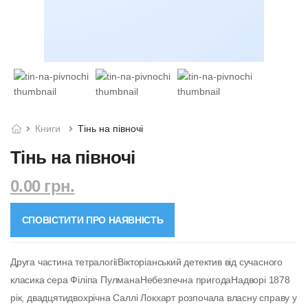
Книги
Тінь на півночі
Тінь на півночі
0.00 грн.
СПОВІСТИТИ ПРО НАЯВНІСТЬ
Друга частина тетралогіїВікторіанський детектив від сучасного
класика сера Філіпа ПулманаНебезпечна пригодаНадворі 1878
рік, двадцятидвохрічна Саллі Локхарт розпочала власну справу у