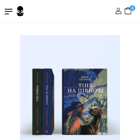
0
вхід