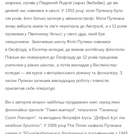
зокрема, провів у Південній Родезії (зараз Зімбабве), де він
деякий час навчався в школі. У 1953 році, коли Пулману було
сім років, його батько загинув у авіакатастрофі. Мати Пулмана
знову вийшла заміж та сім'я переїхала до Австралії, а з 11 років
проживав у Північному Уельсі, у свого діда, який був
священиком. Закінчивши школу Філіп Пулман навчався
в Оксфорді, в Ексетер-коледжі, де вивчав англійську філологію.
Пізніше він повернувся до Оксфорду де 12 років працював
учителем у різних школах, а потім викладав у Вестмінстер-
коледжі — вів курси з вікторіанського роману та фольклору. З
часом Пулман залишив викладацьку роботу і повністю
присвятив себе літературі.
Він є автором кількох найбільш продаваних книг, серед яких
фентезійна трилогія
"Темні матерії"
, тетралогія
"Таємниці
Саллі Локхарт"
, та вигадана біографія Ісуса,
"Добрий Ісус та
негідник Христос"
. У 2008 році The Times назвала Пулмана
одним із
"50 найвидатніших британських письменників з 1945