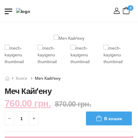
0
вхід
Книги
Меч Кайґену
Меч Кайґену
760.00 грн.
870.00 грн.
В кошик