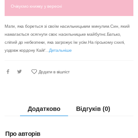
Очікуємо книжку у вересні
Мати, яка бореться зі своїм насильницьким минулим.Син, який
намагається осягнути своє насильницьке майбутнє.Батько,
сліпий до небезпеки, яка загрожує їм усім.На гірському схилі,
уздовж кордону Кайґ...
Детальніше
Додати в вішліст
Додатково
Відгуків (0)
Про авторів