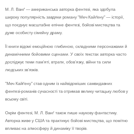
М. Л. Ванґ — американська авторка фентезі, яка здобула
широку популярність завдяки роману "Меч Кайґену" — історії,
що поєднує масштабне епічне фентезі, бойові мистецтва та
дуже особисту сімейну драму.
Її книги відомі емоційною глибиною, складними персонажами й
динамічними бойовими сценами. У своїх текстах авторка часто
досліджує теми пам’яті, втрати, обов’язку, війни та сили
людських зв’язків.
"Меч Кайґену" став одним із найвідоміших самвидавних
фентезі-романів сучасності та отримав велику читацьку любов у
всьому світі.
Окрім фентезі, М. Л. Ванґ також пише наукову фантастику.
Авторка живе у США та практикує бойові мистецтва, що помітно
впливає на атмосферу й динаміку її творів.