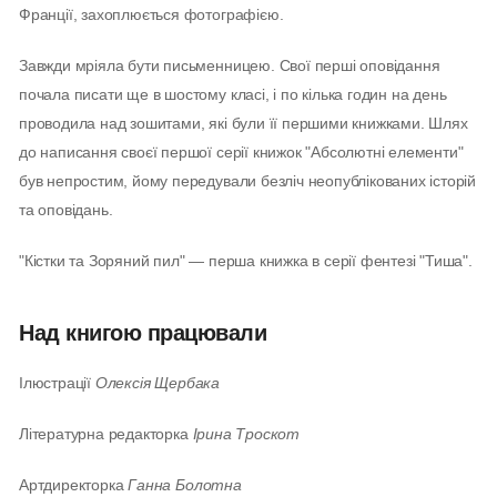
Франції, захоплюється фотографією.
Завжди мріяла бути письменницею. Свої перші оповідання
почала писати ще в шостому класі, і по кілька годин на день
проводила над зошитами, які були її першими книжками. Шлях
до написання своєї першої серії книжок "Абсолютні елементи"
був непростим, йому передували безліч неопублікованих історій
та оповідань.
"Кістки та Зоряний пил" — перша книжка в серії фентезі "Тиша".
Над книгою працювали
Ілюстрації
Олексія Щербака
Літературна редакторка
Ірина Троскот
Артдиректорка
Ганна Болотна