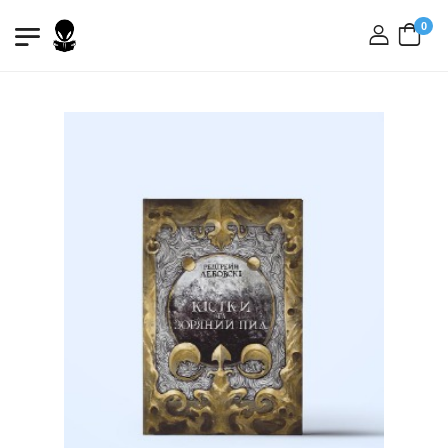
0
вхід