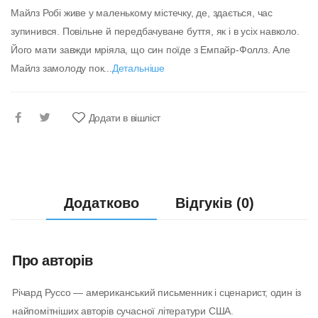
Майлз Робі живе у маленькому містечку, де, здається, час
зупинився. Повільне й передбачуване буття, як і в усіх навколо.
Його мати завжди мріяла, що син поїде з Емпайр-Фоллз. Але
Майлз замолоду пок...
Детальніше
Додати в вішліст
Додатково
Відгуків (0)
Про авторів
Річард Руссо — американський письменник і сценарист, один із
найпомітніших авторів сучасної літератури США.