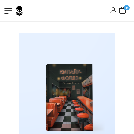
0
вхід