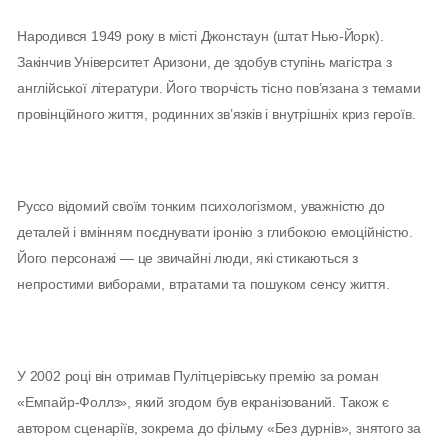
Народився 1949 року в місті Джонстаун (штат Нью-Йорк).
Закінчив Університет Аризони, де здобув ступінь магістра з
англійської літератури. Його творчість тісно пов’язана з темами
провінційного життя, родинних зв’язків і внутрішніх криз героїв.
Руссо відомий своїм тонким психологізмом, уважністю до
деталей і вмінням поєднувати іронію з глибокою емоційністю.
Його персонажі — це звичайні люди, які стикаються з
непростими виборами, втратами та пошуком сенсу життя.
У 2002 році він отримав Пулітцерівську премію за роман
«Емпайр-Фоллз», який згодом був екранізований. Також є
автором сценаріїв, зокрема до фільму «Без дурнів», знятого за