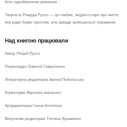
його однойменним романом.
Творчість Річарда Руссо — це глибокі, людяні історії про життя,
яке рідко буває простим, але завжди залишається справжнім.
Над книгою працювали
Автор
Річард Руссо
Перекладач
Олексій Гавриленко
Літературна редакторка
Іванна Подольська
Коректорка
Вероніка Іванашко
Артдиректорка
Ганна Болотна
Випускова редакторка
Тетяна Кузьменко