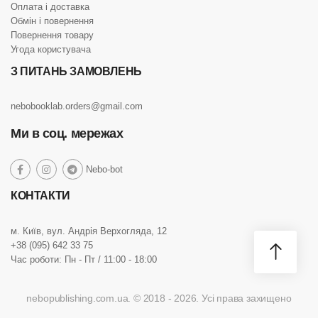
Оплата і доставка
Обмін і повернення
Повернення товару
Угода користувача
З ПИТАНЬ ЗАМОВЛЕНЬ
nebobooklab.orders@gmail.com
Ми в соц. мережах
social
Nebo-bot
social
social
social
link
link
link
link
КОНТАКТИ
м. Київ, вул. Андрія Верхогляда, 12
+38 (095) 642 33 75
Час роботи: Пн - Пт / 11:00 - 18:00
nebopublishing.com.ua. © 2018 - 2026. Усі права захищено