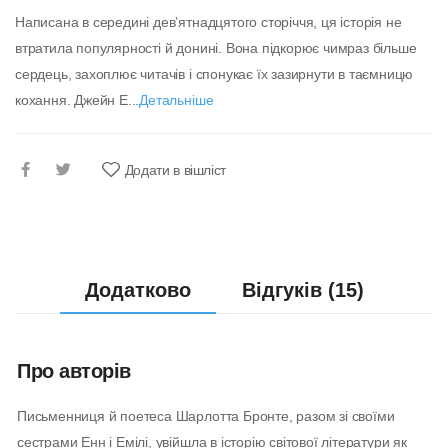
Написана в середині дев’ятнадцятого сторіччя, ця історія не
втратила популярності й донині. Вона підкорює чимраз більше
сердець, захоплює читачів і спонукає їх зазирнути в таємницю
кохання. Джейн Е...
Детальніше
Додати в вішліст
Додатково
Відгуків (15)
Про авторів
Письменниця й поетеса Шарлотта Бронте, разом зі своїми
сестрами Енн і Емілі, увійшла в історію світової літератури як