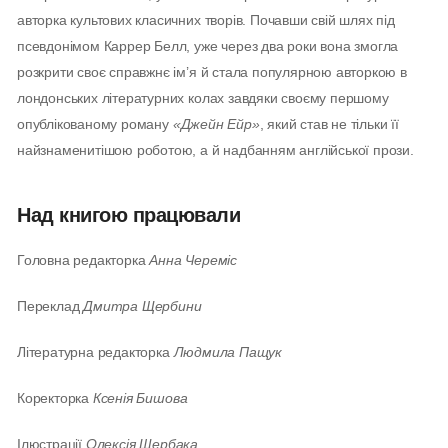
авторка культових класичних творів. Почавши свій шлях під
псевдонімом Каррер Белл, уже через два роки вона змогла
розкрити своє справжнє ім’я й стала популярною авторкою в
лондонських літературних колах завдяки своєму першому
опублікованому роману
«Джейн Ейр»
, який став не тільки її
найзнаменитішою роботою, а й надбанням англійської прози.
Над книгою працювали
Головна редакторка
Анна Череміс
Переклад
Дмитра Щербини
Літературна редакторка
Людмила Пащук
Коректорка
Ксенія Бишова
Ілюстрації
Олексія Щербака