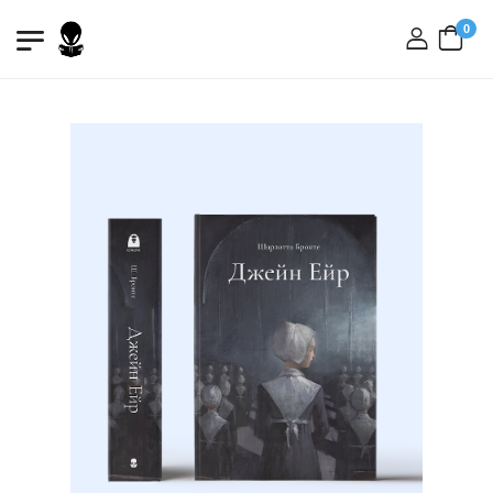
0
вхід