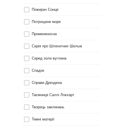
Пожирач Сонця
Потрощене море
Промененосна
Серія про Шляхетних Шельм
Серед золи вуглина
Спадок
Справи Дрездена
Таємниця Саллі Локхарт
Творець заклинань
Темні матерії