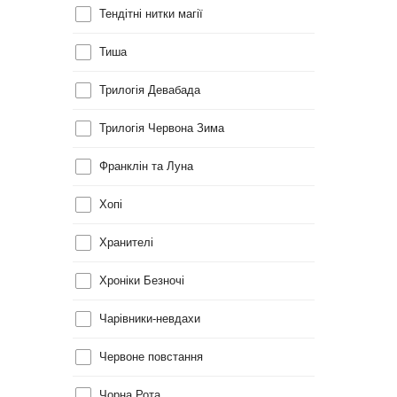
Тендітні нитки магії
Тиша
Трилогія Девабада
Трилогія Червона Зима
Франклін та Луна
Хопі
Хранителі
Хроніки Безночі
Чарівники-невдахи
Червоне повстання
Чорна Рота