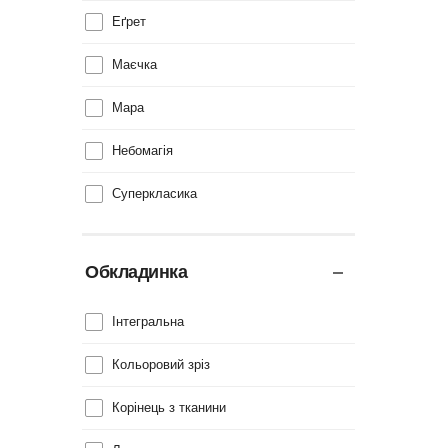
Еґрет
Маєчка
Мара
Небомагія
Суперкласика
Обкладинка
Інтегральна
Кольоровий зріз
Корінець з тканини