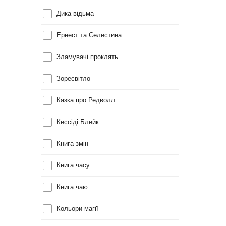
Дика відьма
Ернест та Селестина
Зламувачі проклять
Зоресвітло
Казка про Редволл
Кессіді Блейк
Книга змін
Книга часу
Книга чаю
Кольори магії