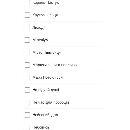
Король-Пастух
Крукові кільця
Лиходії
Міленіум
Місто Півмісяця
Малазька книга полеглих
Мари Потойлісся
На відчай душі
Не час для пророцтв
Небесний ідол
Небовись