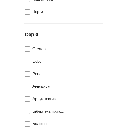
Чорти
Серія
Cтелла
Liebe
Porta
Анімаріум
Арт-детектив
Бібліотека пригод
Балісонг