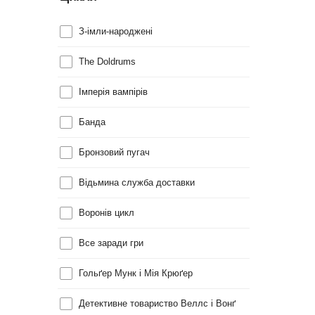
З-імли-народжені
The Doldrums
Імперія вампірів
Банда
Бронзовий пугач
Відьмина служба доставки
Воронів цикл
Все заради гри
Гольґер Мунк і Мія Крюґер
Детективне товариство Веллс і Вонґ