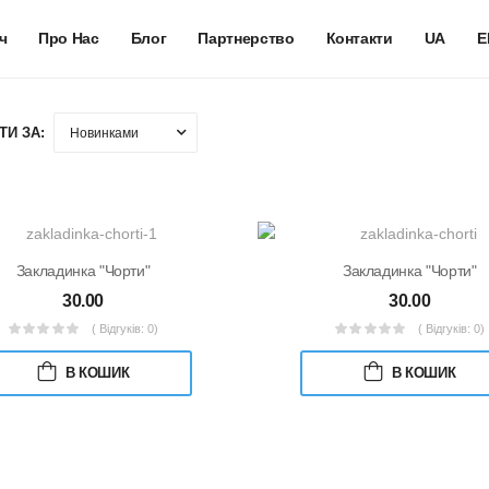
ч
Про Нас
Блог
Партнерство
Контакти
UA
E
ТИ ЗА:
Закладинка "Чорти"
Закладинка "Чорти"
30.00
30.00
( Відгуків: 0)
( Відгуків: 0)
В КОШИК
В КОШИК