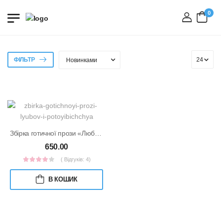
0
вхід
ФІЛЬТР
Збірка готичної прози «Любов і потойбіччя»
650.00
( Відгуків: 4)
В КОШИК