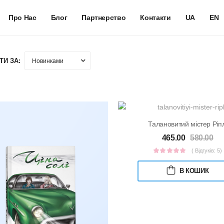
Про Нас
Блог
Партнерство
Контакти
UA
EN
ТИ ЗА:
Талановитий містер Ріпл
465.00
580.00
( Відгуків: 5)
В КОШИК