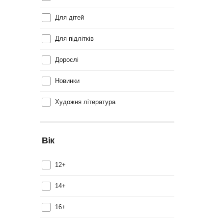
Для дітей
Для підлітків
Дорослі
Новинки
Художня література
Вік
12+
14+
16+