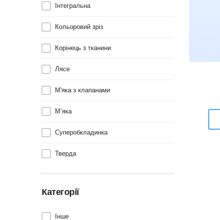
Інтегральна
Кольоровий зріз
Корінець з тканини
Лясе
М'яка з клапанами
М’яка
Суперобкладинка
Тверда
Категорії
Інше