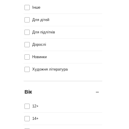
Інше
Для дітей
Для підлітків
Дорослі
Новинки
Художня література
Вік
12+
14+