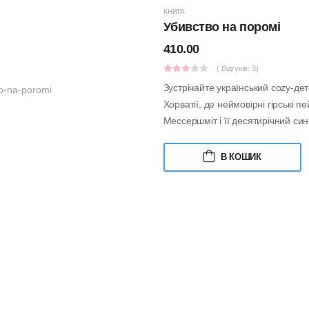
КНИГА
Убивство на поромі
410.00
( Відгуків: 3)
Зустрічайте український cozy-дет
Хорватії, де неймовірні гірські
Мессершміт і її десятирічний син 
В КОШИК