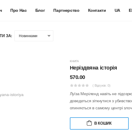
ч
Про Нас
Блог
Партнерство
Контакти
UA
E
ТИ ЗА:
КНИГА
Неріздвяна історія
570.00
( Відгуків: 0)
Луїза Меріленд навіть не підозрю
доведеться зіткнутися з убивство
опиняється в самому центрі злоч.
В КОШИК