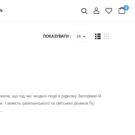
0
N
вхід
Пошук
ПОКАЗУВАТИ :
вала, що під час модної події в рідному Запоріжжі їй
м. І замість шампанського та світських розмов Лу
..