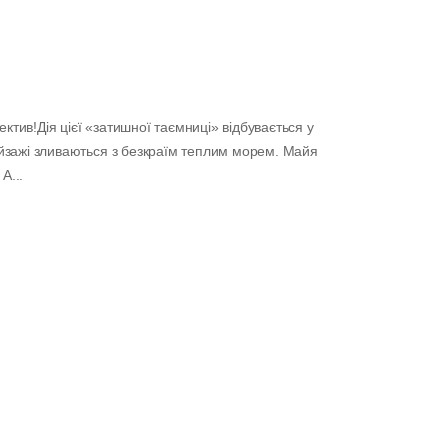
ектив!Дія цієї «затишної таємниці» відбувається у
 пейзажі зливаються з безкраїм теплим морем. Майя
А...