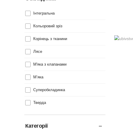
Інтегральна
Кольоровий зріз
Корінець з тканини
Лясе
М'яка з клапанами
М’яка
Суперобкладинка
Тверда
Категорії