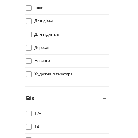
Інше
Для дітей
Для підлітків
Дорослі
Новинки
Художня література
Вік
12+
14+