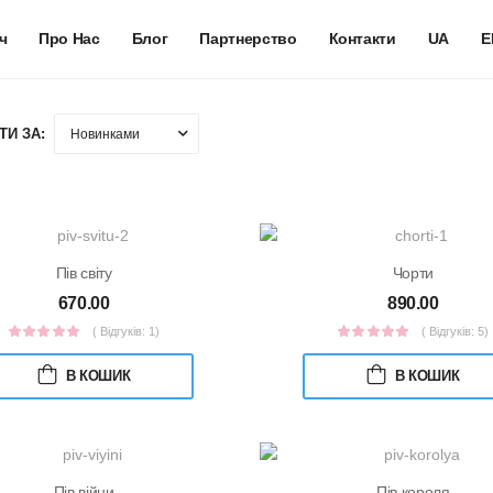
ч
Про Нас
Блог
Партнерство
Контакти
UA
E
ТИ ЗА:
Пів світу
Чорти
670.00
890.00
( Відгуків: 1)
( Відгуків: 5)
В КОШИК
В КОШИК
Пів війни
Пів короля