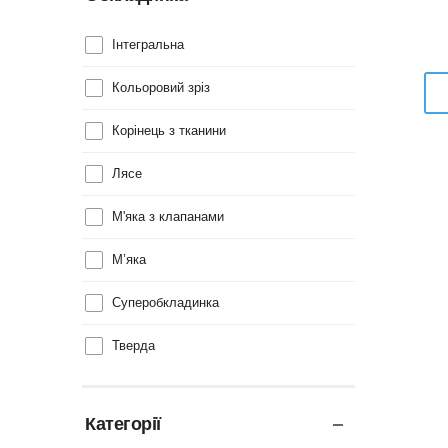
Інтегральна
Кольоровий зріз
Корінець з тканини
Лясе
М'яка з клапанами
М’яка
Суперобкладинка
Тверда
Категорії