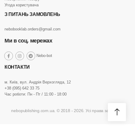
Угода користувача
З ПИТАНЬ ЗАМОВЛЕНЬ
nebobooklab.orders@gmail.com
Ми в соц. мережах
social
Nebo-bot
social
social
social
link
link
link
link
КОНТАКТИ
м. Київ, вул. Андрія Верхогляда, 12
+38 (095) 642 33 75
Час роботи: Пн - Пт / 11:00 - 18:00
nebopublishing.com.ua. © 2018 - 2026. Усі права захищено