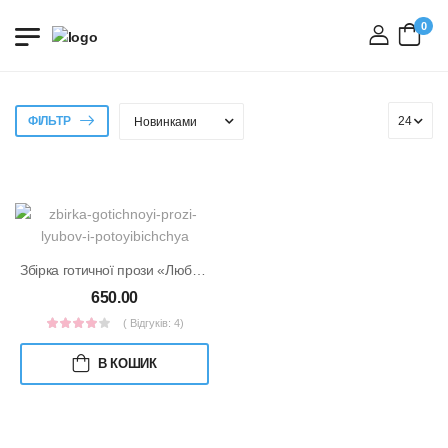
0
вхід
ФІЛЬТР
Збірка готичної прози «Любов і потойбіччя»
650.00
( Відгуків: 4)
В КОШИК