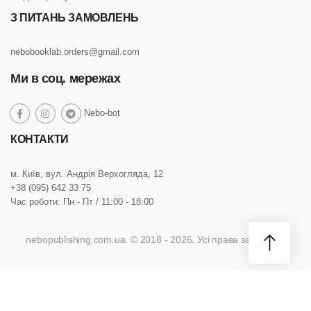
З ПИТАНЬ ЗАМОВЛЕНЬ
nebobooklab.orders@gmail.com
Ми в соц. мережах
social
Nebo-bot
social
social
social
link
link
link
link
КОНТАКТИ
м. Київ, вул. Андрія Верхогляда, 12
+38 (095) 642 33 75
Час роботи: Пн - Пт / 11:00 - 18:00
nebopublishing.com.ua. © 2018 - 2026. Усі права захищено