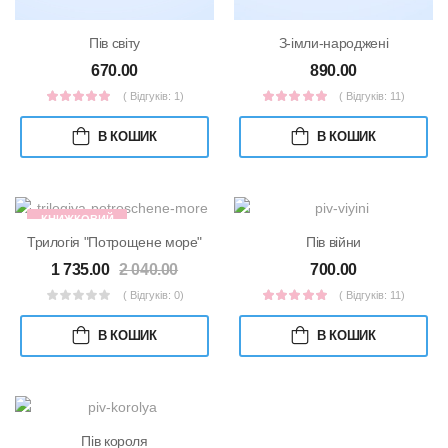
З-імли-народжені
Пів світу
890.00
670.00
( Відгуків: 11)
( Відгуків: 1)
В КОШИК
В КОШИК
КНИЖКОВИЙ
НАБІР
Трилогія "Потрощене море"
Пів війни
1 735.00
2 040.00
700.00
( Відгуків: 0)
( Відгуків: 11)
В КОШИК
В КОШИК
Пів короля