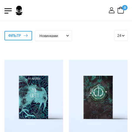
0
вхід
ФІЛЬТР