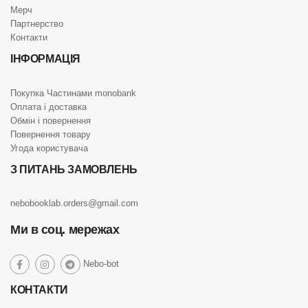
Мерч
Партнерство
Контакти
ІНФОРМАЦІЯ
Покупка Частинами monobank
Оплата і доставка
Обмін і повернення
Повернення товару
Угода користувача
З ПИТАНЬ ЗАМОВЛЕНЬ
nebobooklab.orders@gmail.com
Ми в соц. мережах
social
Nebo-bot
social
social
social
link
link
link
link
КОНТАКТИ