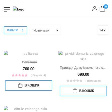
0
вхід
ФІЛЬТР
Полліанна
Привиди Дому із зеленого скла
700.00
690.00
( Відгуків: 4)
( Відгуків: 0)
В КОШИК
В КОШИК