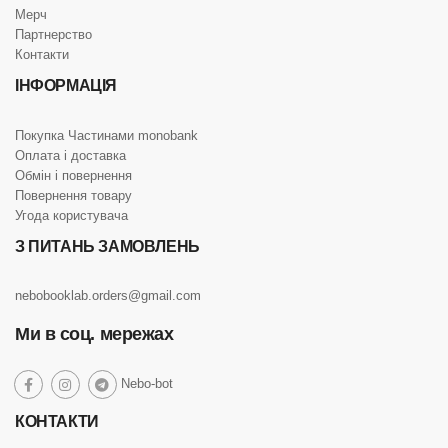
Мерч
Партнерство
Контакти
ІНФОРМАЦІЯ
Покупка Частинами monobank
Оплата і доставка
Обмін і повернення
Повернення товару
Угода користувача
З ПИТАНЬ ЗАМОВЛЕНЬ
nebobooklab.orders@gmail.com
Ми в соц. мережах
social
Nebo-bot
social
social
social
link
link
link
link
КОНТАКТИ