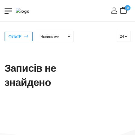
0
вхід
ФІЛЬТР
Записів не
знайдено