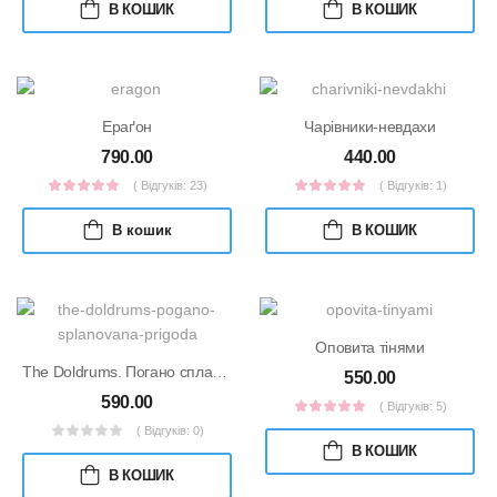
В КОШИК
В КОШИК
Ераґон
Чарівники-невдахи
790.00
440.00
( Відгуків: 23)
( Відгуків: 1)
В кошик
В КОШИК
Оповита тінями
The Doldrums. Погано спланована пригода
550.00
590.00
( Відгуків: 5)
( Відгуків: 0)
В КОШИК
В КОШИК