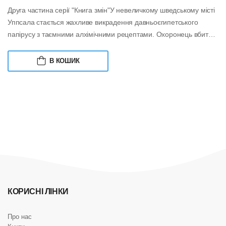
Друга частина серії "Книга змін"У невеличкому шведському місті
Уппсала стається жахливе викрадення давньоєгипетського
папірусу з таємними алхімічними рецептами. Охоронець вбитий,
а єдиний свідок за...
В КОШИК
КОРИСНІ ЛІНКИ
Про нас