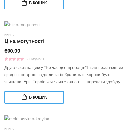
В КОШИК
КНИГА
Ціна могутності
600.00
( Відгуків: 1)
Друга частина циклу "Не час для пророцтв"Після нескінченних
зрад і поневірянь, відколи загін Хранителів Корони було
знищено, Ерін Тераїс хоче лише одного — передати здобуту
інформацію про легендарн...
В КОШИК
КНИГА