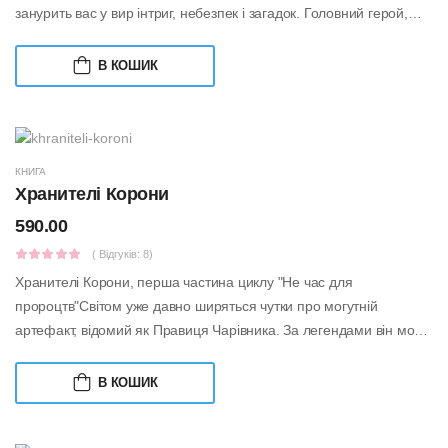
занурить вас у вир інтриг, небезпек і загадок. Головний герой,
Леон Клауд, молодий о...
В КОШИК
КНИГА
Хранителі Корони
590.00
( Відгуків: 8)
Хранителі Корони, перша частина циклу "Не час для
пророцтв"Світом уже давно ширяться чутки про могутній
артефакт, відомий як Правиця Чарівника. За легендами він може
як творити неймовірні дива, так...
В КОШИК