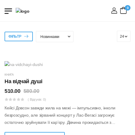
0
вхід
ФІЛЬТР
КНИГА
На відчай душі
510.00
580.00
( Відгуків: 0)
Кейсі Довсон завжди жила на межі — імпульсивно, інколи
безрозсудно, але зірваний концерт у Лас-Вегасі загрожує
остаточно зруйнувати її кар’єру. Дівчина прокидається з
пекельним похміллям і повною ...