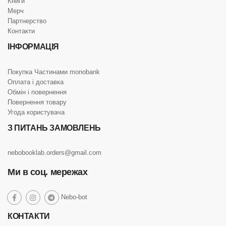
Книги
Мерч
Партнерство
Контакти
ІНФОРМАЦІЯ
Покупка Частинами monobank
Оплата і доставка
Обмін і повернення
Повернення товару
Угода користувача
З ПИТАНЬ ЗАМОВЛЕНЬ
nebobooklab.orders@gmail.com
Ми в соц. мережах
social
Nebo-bot
social
social
social
link
link
link
link
КОНТАКТИ