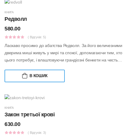
КНИГА
Редволл
580.00
( Відгуків: 5)
Ласкаво просимо до абатства Редволл. За його величезними
дверима миші живуть у мирі та спокої, допомагаючи тим, хто
цього потребує, і влаштовуючи грандіозні бенкети на честь
великих і добрих мешкан...
В КОШИК
КНИГА
Закон третьої крові
630.00
( Відгуків: 3)