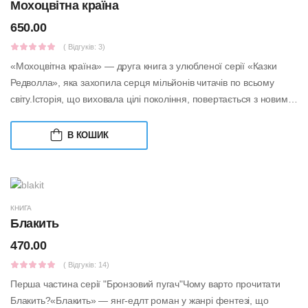
Мохоцвітна країна
650.00
( Відгуків: 3)
«Мохоцвітна країна» — друга книга з улюбленої серії «Казки
Редволла», яка захопила серця мільйонів читачів по всьому
світу.Історія, що виховала цілі покоління, повертається з новими
випробуваннями,...
В КОШИК
КНИГА
Блакить
470.00
( Відгуків: 14)
Перша частина серії "Бронзовий пугач"Чому варто прочитати
Блакить?«Блакить» — янг-едлт роман у жанрі фентезі, що