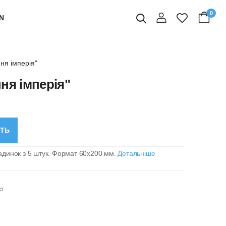
0
N
вхід
Пошук
ня імперія"
ня імперія"
СТЬ
адинок з 5 штук. Формат 60х200 мм.
Детальніше
ст