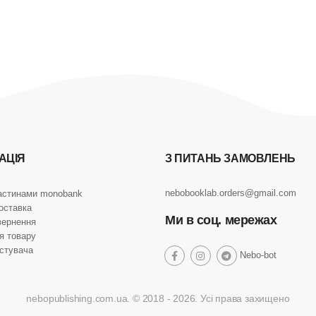
АЦІЯ
З ПИТАНЬ ЗАМОВЛЕНЬ
nebobooklab.orders@gmail.com
астинами monobank
оставка
Ми в соц. мережах
вернення
я товару
истувача
social
Nebo-bot
social
social
social
link
link
link
link
nebopublishing.com.ua. © 2018 - 2026. Усі права захищено