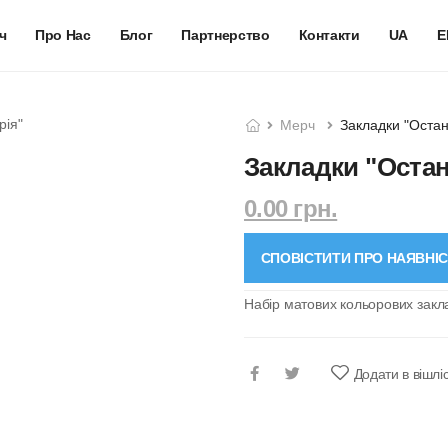
ч
Про Нас
Блог
Партнерство
Контакти
UA
E
Мерч
Закладки "Остан
Закладки "Остан
0.00 грн.
СПОВІСТИТИ ПРО НАЯВНІ
Набір матових кольорових закл
Додати в вішлі