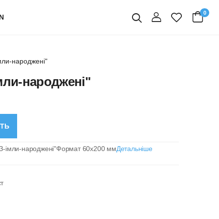
0
N
вхід
Пошук
мли-народжені"
мли-народжені"
СТЬ
"З-імли-народжені"Формат 60х200 мм
Детальніше
ст