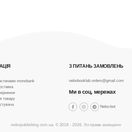
АЦІЯ
З ПИТАНЬ ЗАМОВЛЕНЬ
nebobooklab.orders@gmail.com
астинами monobank
оставка
Ми в соц. мережах
вернення
я товару
истувача
social
Nebo-bot
social
social
social
link
link
link
link
nebopublishing.com.ua. © 2018 - 2026. Усі права захищено