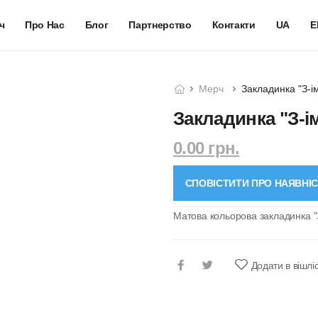
ч
Про Нас
Блог
Партнерство
Контакти
UA
E
Мерч
Закладинка "З-і
Закладинка "З-і
0.00 грн.
СПОВІСТИТИ ПРО НАЯВНІ
Матова кольорова закладинка 
Додати в вішлі