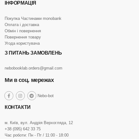
ІНФОРМАЦІЯ
Покупка Частинами monobank
Оплата і доставка
Обмін і повернення
Повернення товару
Угода користувача
З ПИТАНЬ ЗАМОВЛЕНЬ
nebobooklab.orders@gmail.com
Ми в соц. мережах
social
Nebo-bot
social
social
social
link
link
link
link
КОНТАКТИ
м. Київ, вул. Андрія Верхогляда, 12
+38 (095) 642 33 75
Час роботи: Пн - Пт / 11:00 - 18:00