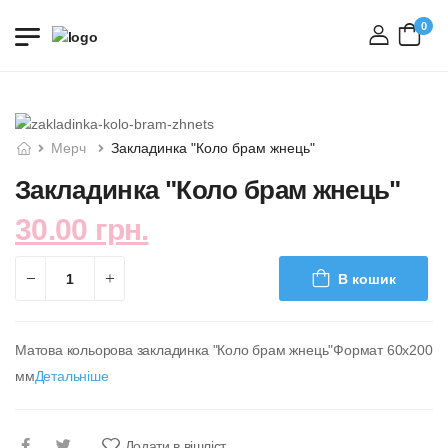
0
вхід
Мерч
Закладинка "Коло брам жнець"
Закладинка "Коло брам жнець"
30.00 грн.
В кошик
Матова кольорова закладинка "Коло брам жнець"Формат 60х200
мм
Детальніше
Додати в вішліст