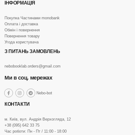
ІНФОРМАЦІЯ
Покупка Частинами monobank
Оплата і доставка
Обмін і повернення
Повернення товару
Угода користувача
З ПИТАНЬ ЗАМОВЛЕНЬ
nebobooklab.orders@gmail.com
Ми в соц. мережах
social
Nebo-bot
social
social
social
link
link
link
link
КОНТАКТИ
м. Київ, вул. Андрія Верхогляда, 12
+38 (095) 642 33 75
Час роботи: Пн - Пт / 11:00 - 18:00