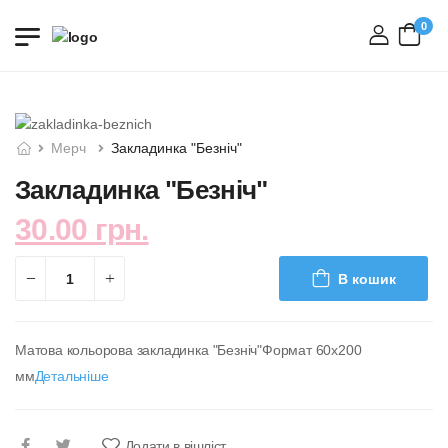
0
вхід
Мерч
Закладинка "Безніч"
Закладинка "Безніч"
30.00 грн.
В кошик
Матова кольорова закладинка "Безніч"Формат 60х200
мм
Детальніше
Додати в вішліст