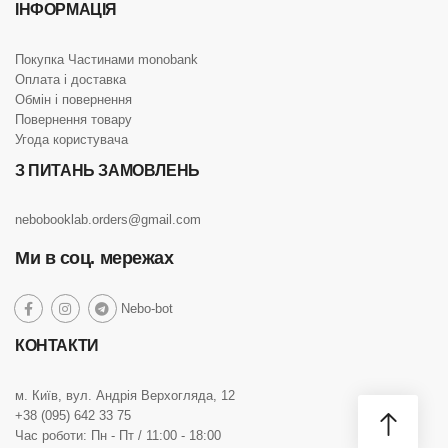
ІНФОРМАЦІЯ
Покупка Частинами monobank
Оплата і доставка
Обмін і повернення
Повернення товару
Угода користувача
З ПИТАНЬ ЗАМОВЛЕНЬ
nebobooklab.orders@gmail.com
Ми в соц. мережах
social
Nebo-bot
social
social
social
link
link
link
link
КОНТАКТИ
м. Київ, вул. Андрія Верхогляда, 12
+38 (095) 642 33 75
Час роботи: Пн - Пт / 11:00 - 18:00