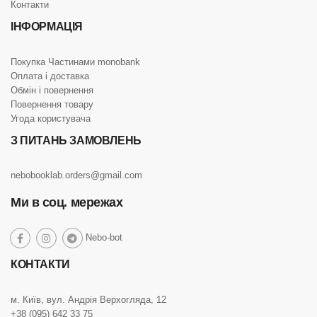
Контакти
ІНФОРМАЦІЯ
Покупка Частинами monobank
Оплата і доставка
Обмін і повернення
Повернення товару
Угода користувача
З ПИТАНЬ ЗАМОВЛЕНЬ
nebobooklab.orders@gmail.com
Ми в соц. мережах
social
Nebo-bot
social
social
social
link
link
link
link
КОНТАКТИ
м. Київ, вул. Андрія Верхогляда, 12
+38 (095) 642 33 75