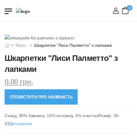
0
вхід
Мерч
Шкарпетки "Лиси Палметто" з лапками
Шкарпетки "Лиси Палметто" з
лапками
0.00 грн.
СПОВІСТИТИ ПРО НАЯВНІСТЬ
Склад: 80% бавовна, 16% поліамід, 4% еластанРозмір: 36-
43
Детальніше