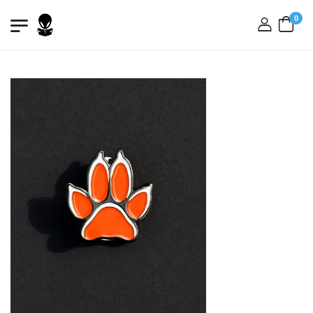
0
вхід