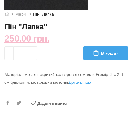
Мерч
Пін "Лапка"
Пін "Лапка"
250.00 грн.
В кошик
Матеріал: метал покритий кольоровою емаллюРозмір: 3 х 2.8
смКріплення: металевий метелик
Детальніше
Додати в вішліст