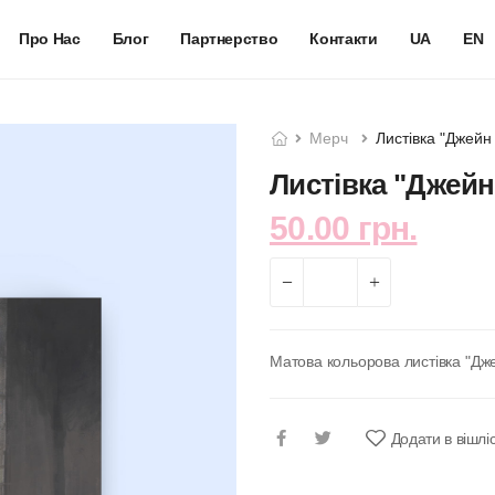
Про Нас
Блог
Партнерство
Контакти
UA
EN
Мерч
Листівка "Джейн
Листівка "Джейн
50.00 грн.
Матова кольорова листівка "Д
Додати в вішлі