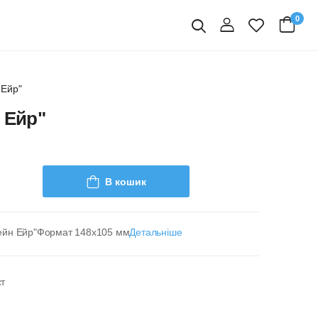
0
вхід
Пошук
 Ейр"
 Ейр"
В кошик
жейн Ейр"Формат 148х105 мм
Детальніше
ст