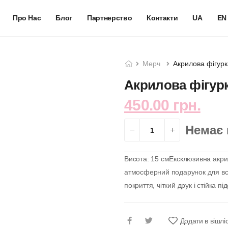
Про Нас
Блог
Партнерство
Контакти
UA
EN
Мерч
Акрилова фігурк
Акрилова фігурк
450.00 грн.
Немає 
Висота: 15 смЕксклюзивна акри
атмосферний подарунок для всі
покриття, чіткий друк і стійка пі
Додати в вішлі