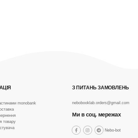
АЦІЯ
З ПИТАНЬ ЗАМОВЛЕНЬ
nebobooklab.orders@gmail.com
астинами monobank
оставка
Ми в соц. мережах
вернення
я товару
истувача
social
Nebo-bot
social
social
social
link