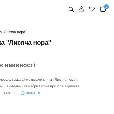
0
вхід
Пошук
а "Лисяча нора"
а "Лисяча нора"
в наявності
лова фігурка за мотивами книги «Лисяча нора» —
х шанувальників історії.Якісне прозоре акрилове
дставка — щ...
Детальніше
ст