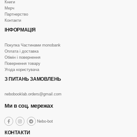
Книги
Мерч
Партнерство
Контакти
ІНФОРМАЦІЯ
Покупка Частинами monobank
Оплата і доставка
Обмін і повернення
Повернення товару
Угода користувача
З ПИТАНЬ ЗАМОВЛЕНЬ
nebobooklab.orders@gmail.com
Ми в соц. мережах
social
Nebo-bot
social
social
social
link
link
link
link
КОНТАКТИ