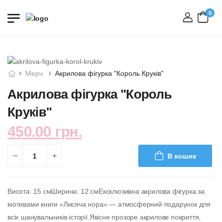
0
вхід
Мерч
Акрилова фігурка "Король Круків"
Акрилова фігурка "Король
Круків"
450.00 грн.
В кошик
Висота: 15 смШирина: 12 смЕксклюзивна акрилова фігурка за
мотивами книги «Лисяча нора» — атмосферний подарунок для
всіх шанувальників історії.Якісне прозоре акрилове покриття,