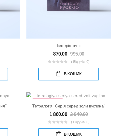
Імперія тиші
870.00
995.00
( Відгуків: 0)
В КОШИК
КНИЖКОВИЙ
НАБІР
ння"
Тетралогія "Серія серед золи вуглина"
1 860.00
2 040.00
( Відгуків: 0)
В КОШИК