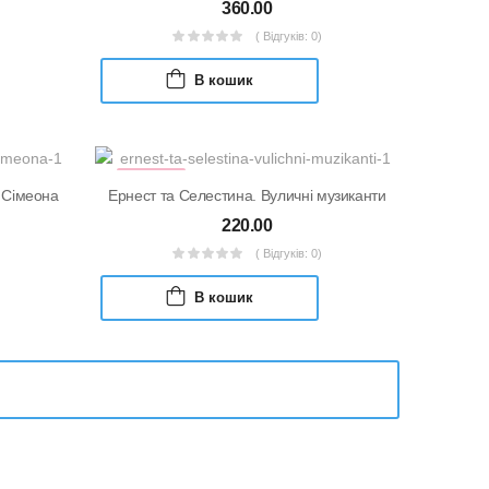
360.00
( Відгуків: 0)
В кошик
УЦІНКА
 Сімеона
Ернест та Селестина. Вуличні музиканти
220.00
( Відгуків: 0)
В кошик