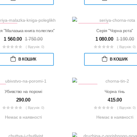
ЖКОВИЙ
КНИЖКОВИЙ
АБІР
НАБІР
я "Малазька книга полеглих"
Серія "Чорна рота"
1 560.00
1 750.00
1 080.00
1 190.00
( Відгуків: 0)
( Відгуків: 0)
В КОШИК
В КОШИК
КА
УЦІНКА
Убивство на поромі
Чорна тінь
290.00
415.00
( Відгуків: 0)
( Відгуків: 0)
Немає в наявності
Немає в наявності