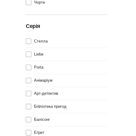
Чорти
Серія
Cтелла
Liebe
Porta
Анімаріум
Арт-детектив
Бібліотека пригод
Балісонг
Еґрет