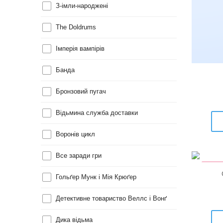
З-імли-народжені
The Doldrums
Імперія вампірів
Банда
Бронзовий пугач
Відьмина служба доставки
Воронів цикл
Все заради гри
КНИ
Н
Гольґер Мунк і Мія Крюґер
Детективне товариство Веллс і Вонґ
Дика відьма