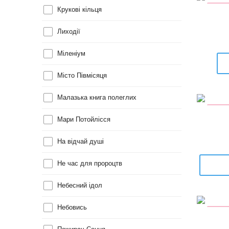
ПЕРЕ
Крукові кільця
Лиходії
Міленіум
Місто Півмісяця
Малазька книга полеглих
УЦІН
Мари Потойлісся
На відчай душі
Не час для пророцтв
Небесний ідол
Небовись
УЦІН