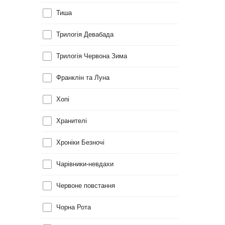
Тиша
Трилогія Девабада
Трилогія Червона Зима
Франклін та Луна
Хопі
Хранителі
Хроніки Безночі
Чарівники-невдахи
Червоне повстання
Чорна Рота