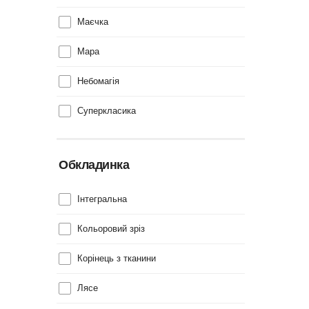
Маєчка
Мара
Небомагія
Суперкласика
Обкладинка
Інтегральна
Кольоровий зріз
Корінець з тканини
Лясе