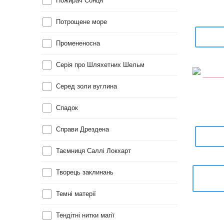
Пожирач Сонця
Потрощене море
Промененосна
Серія про Шляхетних Шельм
УЦІН
Серед золи вуглина
Спадок
Справи Дрездена
Таємниця Саллі Локхарт
Творець заклинань
Темні матерії
Тендітні нитки магії