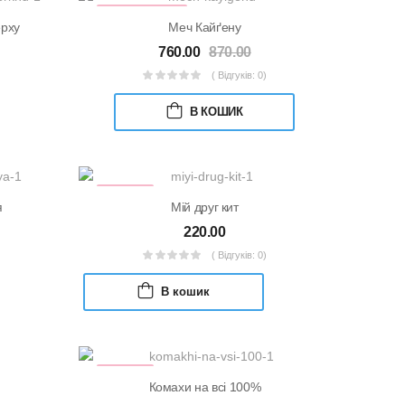
ПЕРЕДПРОДАЖ
ерху
Меч Кайґену
760.00
870.00
( Відгуків: 0)
В КОШИК
УЦІНКА
я
Мій друг кит
220.00
( Відгуків: 0)
В кошик
УЦІНКА
Комахи на всі 100%