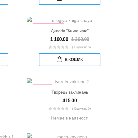
КНИЖКОВИЙ
НАБІР
Дилогія "Книга чаю"
1 160.00
1 260.00
( Відгуків: 0)
В КОШИК
УЦІНКА
Творець заклинань
415.00
( Відгуків: 0)
Немає в наявності