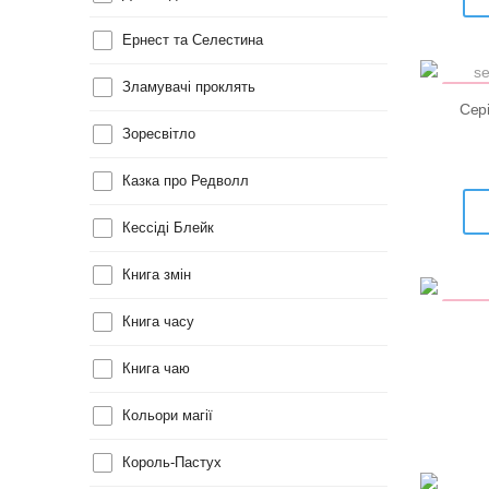
Ернест та Селестина
Зламувачі проклять
КНИ
Н
Сері
Зоресвітло
Казка про Редволл
Кессіді Блейк
Книга змін
УЦІН
Книга часу
Книга чаю
Кольори магії
Король-Пастух