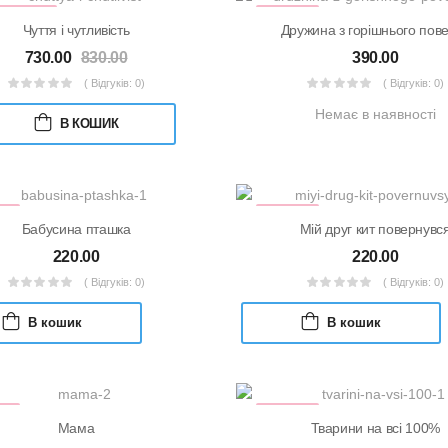
ДПРОДАЖ
УЦІНКА
Чуття і чутливість
Дружина з горішнього пов
730.00
830.00
390.00
( Відгуків: 0)
( Відгуків: 0)
Немає в наявності
В КОШИК
КА
УЦІНКА
Бабусина пташка
Мій друг кит повернувс
220.00
220.00
( Відгуків: 0)
( Відгуків: 0)
В кошик
В кошик
КА
УЦІНКА
Мама
Тварини на всі 100%