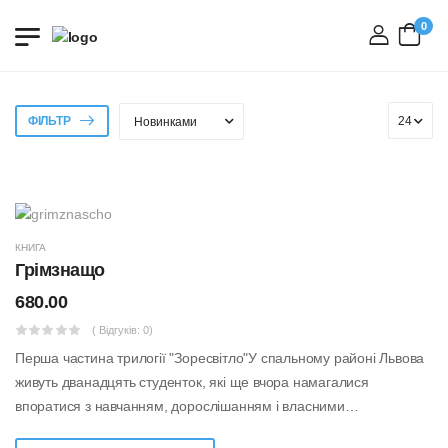
0
вхід
ФІЛЬТР
КНИГА
Грімзнащо
680.00
( Відгуків: 0)
Перша частина трилогії "Зоресвітло"У спальному районі Львова
живуть дванадцять студенток, які ще вчора намагалися
впоратися з навчанням, дорослішанням і власними
проблемами. Та звичне життя руйнуєт...