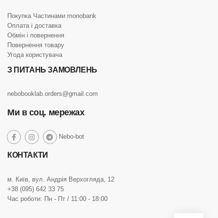
Покупка Частинами monobank
Оплата і доставка
Обмін і повернення
Повернення товару
Угода користувача
З ПИТАНЬ ЗАМОВЛЕНЬ
nebobooklab.orders@gmail.com
Ми в соц. мережах
social
Nebo-bot
social
social
social
link
link
link
link
КОНТАКТИ
м. Київ, вул. Андрія Верхогляда, 12
+38 (095) 642 33 75
Час роботи: Пн - Пт / 11:00 - 18:00