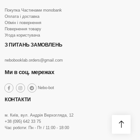
Покупка Частинами monobank
Оплата і доставка
Обмін і повернення
Повернення товару
Угода користувача
З ПИТАНЬ ЗАМОВЛЕНЬ
nebobooklab.orders@gmail.com
Ми в соц. мережах
social
Nebo-bot
social
social
social
link
link
link
link
КОНТАКТИ
м. Київ, вул. Андрія Верхогляда, 12
+38 (095) 642 33 75
Час роботи: Пн - Пт / 11:00 - 18:00