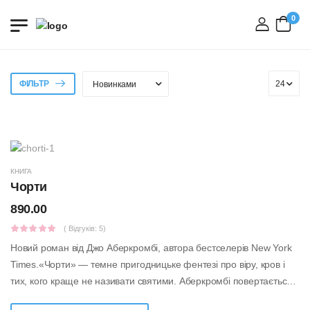
0
вхід
ФІЛЬТР
КНИГА
Чорти
890.00
( Відгуків: 5)
Новий роман від Джо Аберкромбі, автора бестселерів New York
Times.«Чорти» — темне пригодницьке фентезі про віру, кров і
тих, кого краще не називати святими. Аберкромбі повертається в
усій свої...