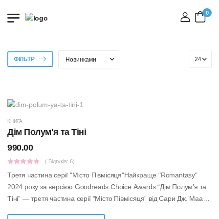
0
вхід
ФІЛЬТР
КНИГА
Дім Полум'я та Тіні
990.00
( Відгуків: 6)
Третя частина серії "Місто Півмісяця"Найкраще "Romantasy"
2024 року за версією Goodreads Choice Awards.“Дім Полум’я та
Тіні” — третя частина серії “Місто Півмісяця” від Сари Дж. Маас,
авторки, чиї ...