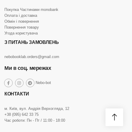
Покупка Частинами monobank
Оплата і доставка
Обмін і повернення
Повернення товару
Угода користувача
З ПИТАНЬ ЗАМОВЛЕНЬ
nebobooklab.orders@gmail.com
Ми в соц. мережах
social
Nebo-bot
social
social
social
link
link
link
link
КОНТАКТИ
м. Київ, вул. Андрія Верхогляда, 12
+38 (095) 642 33 75
Час роботи: Пн - Пт / 11:00 - 18:00