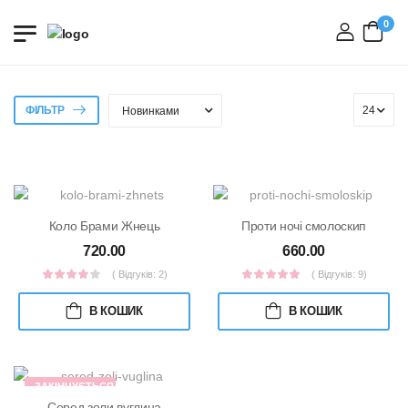
0
вхід
ФІЛЬТР
Коло Брами Жнець
Проти ночі смолоскип
720.00
660.00
( Відгуків: 2)
( Відгуків: 9)
В КОШИК
В КОШИК
ЗАКІНЧУЄТЬСЯ
НАКЛАД
Серед золи вуглина