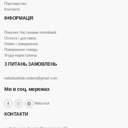
Партнерство
Контакти
ІНФОРМАЦІЯ
Покупка Частинами monobank
Оплата і доставка
Обмін і повернення
Повернення товару
Угода користувача
З ПИТАНЬ ЗАМОВЛЕНЬ
nebobooklab.orders@gmail.com
Ми в соц. мережах
social
Nebo-bot
social
social
social
link
link
link
link
КОНТАКТИ