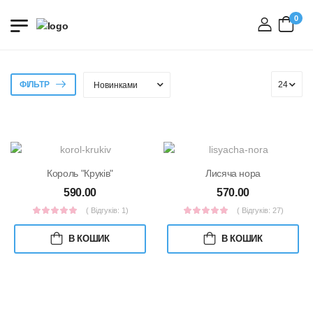
0
вхід
ФІЛЬТР
Король "Круків"
Лисяча нора
590.00
570.00
( Відгуків: 1)
( Відгуків: 27)
В КОШИК
В КОШИК