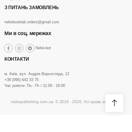
З ПИТАНЬ ЗАМОВЛЕНЬ
nebobooklab.orders@gmail.com
Ми в соц. мережах
social
Nebo-bot
social
social
social
link
link
link
link
КОНТАКТИ
м. Київ, вул. Андрія Верхогляда, 12
+38 (095) 642 33 75
Час роботи: Пн - Пт / 11:00 - 18:00
nebopublishing.com.ua. © 2018 - 2026. Усі права захищено