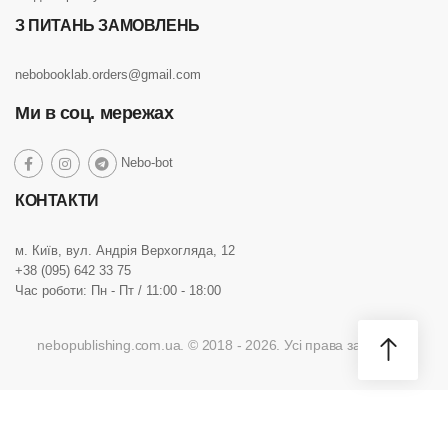
З ПИТАНЬ ЗАМОВЛЕНЬ
nebobooklab.orders@gmail.com
Ми в соц. мережах
social
Nebo-bot
social
social
social
link
link
link
link
КОНТАКТИ
м. Київ, вул. Андрія Верхогляда, 12
+38 (095) 642 33 75
Час роботи: Пн - Пт / 11:00 - 18:00
nebopublishing.com.ua. © 2018 - 2026. Усі права захищено