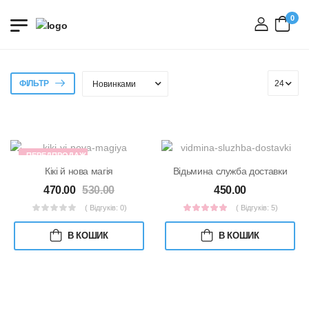
0
вхід
ФІЛЬТР
ПЕРЕДПРОДАЖ
Кікі й нова магія
Відьмина служба доставки
470.00
530.00
450.00
( Відгуків: 0)
( Відгуків: 5)
В КОШИК
В КОШИК