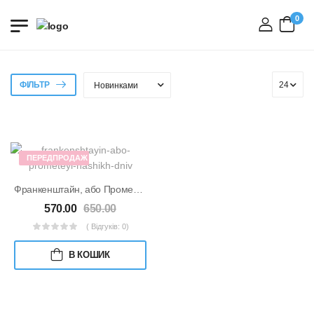
0
вхід
ФІЛЬТР
ПЕРЕДПРОДАЖ
Франкенштайн, або Прометей наших днів
570.00
650.00
( Відгуків: 0)
В КОШИК