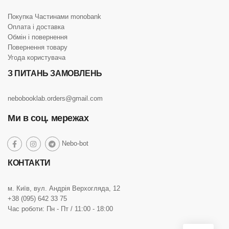
Покупка Частинами monobank
Оплата і доставка
Обмін і повернення
Повернення товару
Угода користувача
З ПИТАНЬ ЗАМОВЛЕНЬ
nebobooklab.orders@gmail.com
Ми в соц. мережах
social
Nebo-bot
social
social
social
link
link
link
link
КОНТАКТИ
м. Київ, вул. Андрія Верхогляда, 12
+38 (095) 642 33 75
Час роботи: Пн - Пт / 11:00 - 18:00