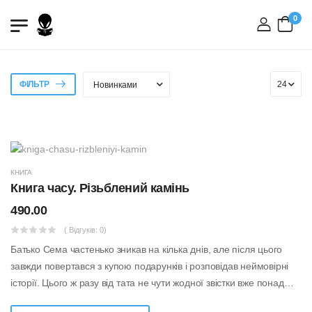
0
вхід
ФІЛЬТР
КНИГА
Книга часу. Різьблений камінь
490.00
( Відгуків: 0)
Батько Сема частенько зникав на кілька днів, але після цього
завжди повертався з купою подарунків і розповідав неймовірні
історії. Цього ж разу від тата не чути жодної звістки вже понад
тиждень...В...